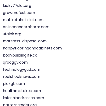
lucky77slot.org
growmefast.com
mahkotahokislot.com
onlinecancerpharm.com
ufalek.org
mattress-disposal.com
happyflooringandcabinets.com
bodybuildinglife.co
qrdoggy.com
technologygud.com
realshocknews.com
pickgb.com
healthmistakes.com
ksfashiondresses.com
patterntrader.org