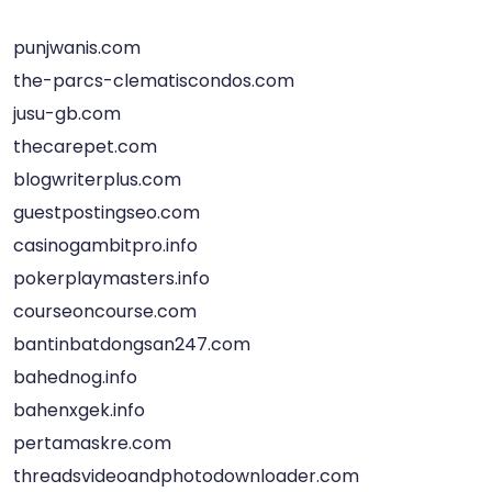
punjwanis.com
the-parcs-clematiscondos.com
jusu-gb.com
thecarepet.com
blogwriterplus.com
guestpostingseo.com
casinogambitpro.info
pokerplaymasters.info
courseoncourse.com
bantinbatdongsan247.com
bahednog.info
bahenxgek.info
pertamaskre.com
threadsvideoandphotodownloader.com