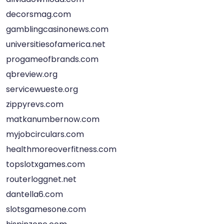
decorsmag.com
gamblingcasinonews.com
universitiesofamerica.net
progameofbrands.com
qbreview.org
servicewueste.org
zippyrevs.com
matkanumbernow.com
myjobcirculars.com
healthmoreoverfitness.com
topslotxgames.com
routerloggnet.net
dantella6.com
slotsgamesone.com