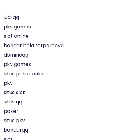
judi qq
pkv games
slot online
bandar bola terpercaya
dominoqq
pkv games
situs poker online
pkv
situs slot
situs qq
poker
situs pkv
bandarqq
slot