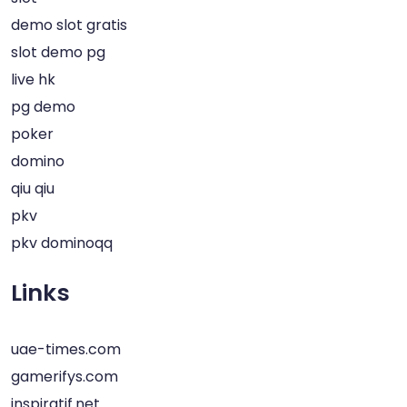
demo slot gratis
slot demo pg
live hk
pg demo
poker
domino
qiu qiu
pkv
pkv dominoqq
Links
uae-times.com
gamerifys.com
inspiratif.net