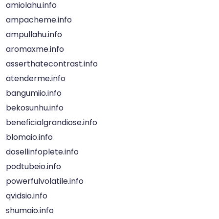
amiolahu.info
ampacheme.info
ampullahu.info
aromaxme.info
asserthatecontrast.info
atenderme.info
bangumiio.info
bekosunhu.info
beneficialgrandiose.info
blomaio.info
dosellinfoplete.info
podtubeio.info
powerfulvolatile.info
qvidsio.info
shumaio.info