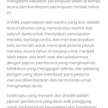
mengalami kekuatan perempuan selain di WWB9,
acara pemberdayaan perempuan terbaik tahun
ini.
WWB9, kependekan dari wanita yang bos, adalah
acara tahunan yang menyatukan wanita dari
seluruh dunia untuk merayakan pencapaian
mereka, berbagi cerita, dan memberdayakan
satu sama lain untuk mencapai potensi penuh
mereka. Acara tahun ini berjanji untuk menjadi
lebih besar dan lebih baik dari sebelumnya,
dengan jajaran pembicara yang menginspirasi,
lokakarya yang menggugah pikiran, dan peluang
jaringan yang akan membuat para peserta
merasa diberdayakan dan termotivasi untuk
menghadapi dunia.
Salah satu yang menarik dari WWB9 adalah
jajaran pembicara yang akan naik panggung
untuk berbagi kisah kesuksesan dan ketahanan