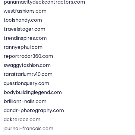
panamacitydeckcontractors.com
westfashions.com
toolshandy.com
travelstager.com
trendinspires.com
rannyephul.com
reportradar360.com
swaggyfashion.com
taraftariumtv10.com
questionquery.com
bodybuildinglegend.com
brilliant-nails.com
dandr-photography.com
dokteroce.com
journal-francais.com