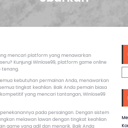
ang mencari platform yang menawarkan
ru? Kunjungi Winlose99, platform game online
 tenang.
k semua kebutuhan permainan Anda, menawarkan
emua tingkat keahlian. Baik Anda pemain biasa
ompetitif yang mencari tantangan, Winlose99
ah penekanannya pada persaingan. Dengan sistem
Me
angkan melawan lawan dengan tingkat keahlian
Ko
n game yang adil dan menarik. Baik Anda