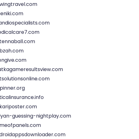
owingtravel.com
neniki.com
andiospecialists.com
dicalcare7.com
tennaball.com
bzah.com
ngive.com
tkagameresultsview.com
tsolutionsonline.com
spinner.org
iticalinsurance.info
kariposter.com
lyan-guessing-nightplay.com
meofpanels.com
droidappsdownloader.com