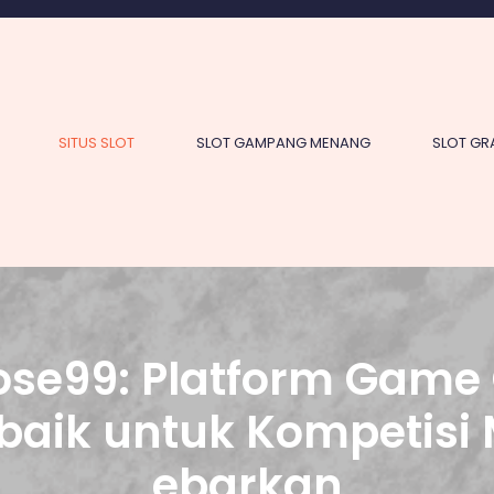
SITUS SLOT
SLOT GAMPANG MENANG
SLOT GR
ose99: Platform Game 
rbaik untuk Kompetisi
ebarkan