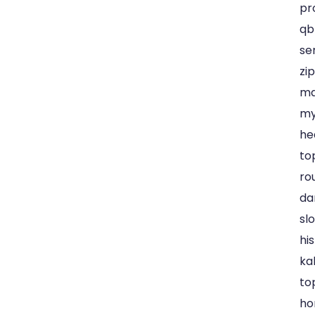
pr
qb
se
zi
ma
my
he
to
ro
da
sl
hi
ka
to
ho