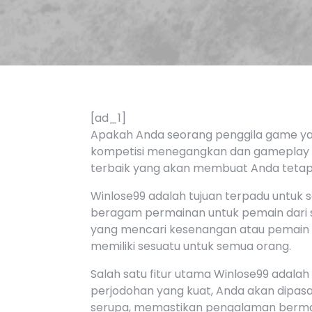
[ad_1]
Apakah Anda seorang penggila game y
kompetisi menegangkan dan gameplay se
terbaik yang akan membuat Anda tetap
Winlose99 adalah tujuan terpadu untu
beragam permainan untuk pemain dari s
yang mencari kesenangan atau pemain k
memiliki sesuatu untuk semua orang.
Salah satu fitur utama Winlose99 adal
perjodohan yang kuat, Anda akan dipas
serupa, memastikan pengalaman bermai