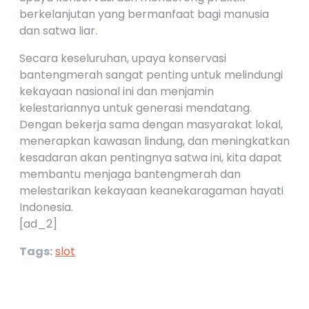
berkelanjutan yang bermanfaat bagi manusia
dan satwa liar.
Secara keseluruhan, upaya konservasi
bantengmerah sangat penting untuk melindungi
kekayaan nasional ini dan menjamin
kelestariannya untuk generasi mendatang.
Dengan bekerja sama dengan masyarakat lokal,
menerapkan kawasan lindung, dan meningkatkan
kesadaran akan pentingnya satwa ini, kita dapat
membantu menjaga bantengmerah dan
melestarikan kekayaan keanekaragaman hayati
Indonesia.
[ad_2]
Tags:
slot