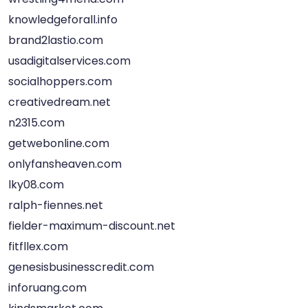
knowledgeforall.info
brand2lastio.com
usadigitalservices.com
socialhoppers.com
creativedream.net
n2315.com
getwebonline.com
onlyfansheaven.com
lky08.com
ralph-fiennes.net
fielder-maximum-discount.net
fitfllex.com
genesisbusinesscredit.com
inforuang.com