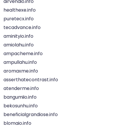
airvendio.info
healthexe.info
puretecx.info
tecadvance.info
aminityio.info
amiolahu.info
ampacheme.info
ampullahu.info
aromaxme.info
asserthatecontrast.info
atenderme.info
bangumiio.info
bekosunhu.info
beneficialgrandiose.info
blomaio.info