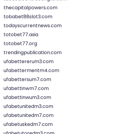
thecapitalpowers.com
tobabet88slot3.com
todayscurrentnews.com
totobet77.asia
totobet77.org
trendingpublication.com
ufabettererum3.com
ufabettermentm4.com
ufabettersum7.com
ufabettinwm7.com
ufabettinwum3.com
ufabetunitedm3.com
ufabetunitedm7.com
ufabetuskedm7.com
ufabetutoredm3.com