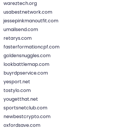
wareztech.org
usabestnetwork.com
jessepinkmanoutfit.com
umailsend.com
retarys.com
fasterformationcpf.com
goldensnuggles.com
lookbattlemap.com
buyrdpservice.com
yesport.net
tostylo.com
yougetthat.net
sportsnetclub.com
newbestcrypto.com
oxfordsave.com