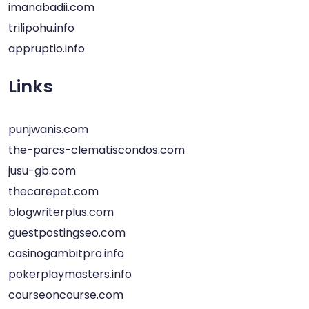
imanabadii.com
trilipohu.info
appruptio.info
Links
punjwanis.com
the-parcs-clematiscondos.com
jusu-gb.com
thecarepet.com
blogwriterplus.com
guestpostingseo.com
casinogambitpro.info
pokerplaymasters.info
courseoncourse.com