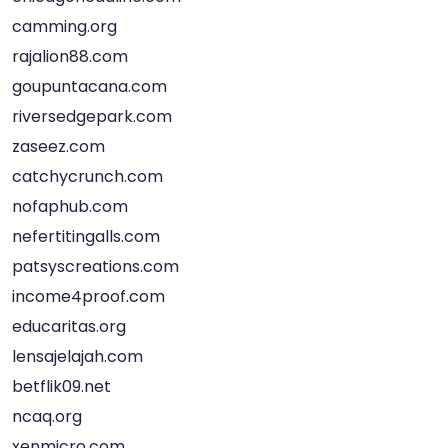
camming.org
rajalion88.com
goupuntacana.com
riversedgepark.com
zaseez.com
catchycrunch.com
nofaphub.com
nefertitingalls.com
patsyscreations.com
income4proof.com
educaritas.org
lensajelajah.com
betflik09.net
ncaq.org
xenmicro.com