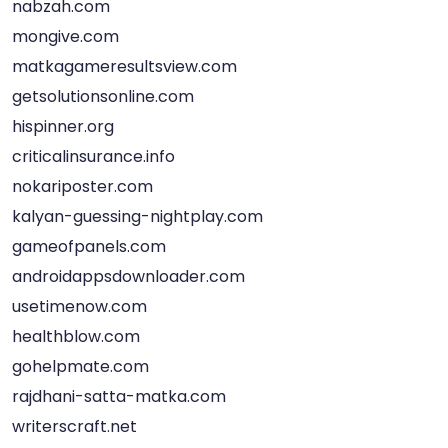
nabzah.com
mongive.com
matkagameresultsview.com
getsolutionsonline.com
hispinner.org
criticalinsurance.info
nokariposter.com
kalyan-guessing-nightplay.com
gameofpanels.com
androidappsdownloader.com
usetimenow.com
healthblow.com
gohelpmate.com
rajdhani-satta-matka.com
writerscraft.net