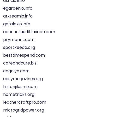
asticio.info
egardenio.info
arxteamio.info
getalexio.info
accountaudittaxcon.com
prymprint.com
sportkeeda.org
besttimespend.com
careandcure.biz
cogniyo.com
easymagazines.org
hirfanjilasmi.com
hometricks.org
leathercraftpro.com
microgridpower.org