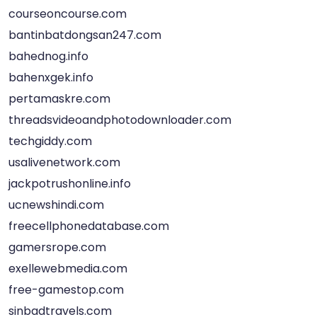
courseoncourse.com
bantinbatdongsan247.com
bahednog.info
bahenxgek.info
pertamaskre.com
threadsvideoandphotodownloader.com
techgiddy.com
usalivenetwork.com
jackpotrushonline.info
ucnewshindi.com
freecellphonedatabase.com
gamersrope.com
exellewebmedia.com
free-gamestop.com
sinbadtravels.com