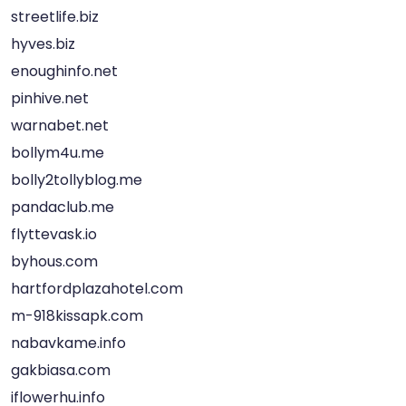
streetlife.biz
hyves.biz
enoughinfo.net
pinhive.net
warnabet.net
bollym4u.me
bolly2tollyblog.me
pandaclub.me
flyttevask.io
byhous.com
hartfordplazahotel.com
m-918kissapk.com
nabavkame.info
gakbiasa.com
iflowerhu.info