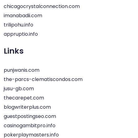
chicagocrystalconnection.com
imanabadii.com
trilipohu.info
appruptio.info
Links
punjwanis.com
the-parcs-clematiscondos.com
jusu-gb.com
thecarepet.com
blogwriterplus.com
guestpostingseo.com
casinogambitpro.info
pokerplaymasters.info