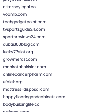
attorneylegal.co
voomb.com
techgadgetpoint.com
tvsportsguide24.com
sportsreviews24.com
dubai360blog.com
lucky77slot.org
growmefast.com
mahkotahokislot.com
onlinecancerpharm.com
ufalek.org
mattress-disposal.com
happyflooringandcabinets.com
bodybuildinglife.co
qrdoggy.com