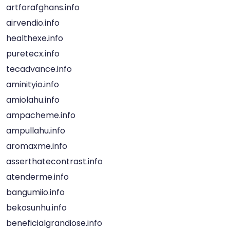
artforafghans.info
airvendio.info
healthexe.info
puretecx.info
tecadvance.info
aminityio.info
amiolahu.info
ampacheme.info
ampullahu.info
aromaxme.info
asserthatecontrast.info
atenderme.info
bangumiio.info
bekosunhu.info
beneficialgrandiose.info