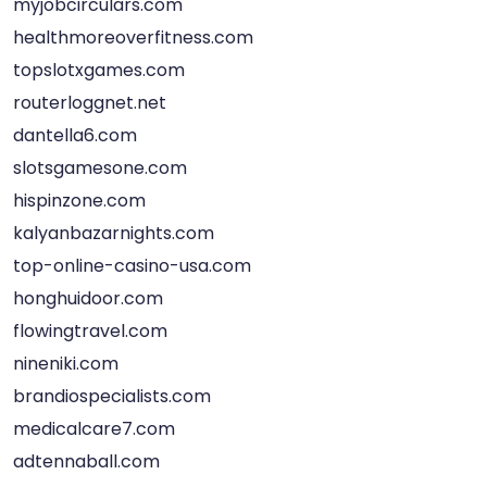
myjobcirculars.com
healthmoreoverfitness.com
topslotxgames.com
routerloggnet.net
dantella6.com
slotsgamesone.com
hispinzone.com
kalyanbazarnights.com
top-online-casino-usa.com
honghuidoor.com
flowingtravel.com
nineniki.com
brandiospecialists.com
medicalcare7.com
adtennaball.com