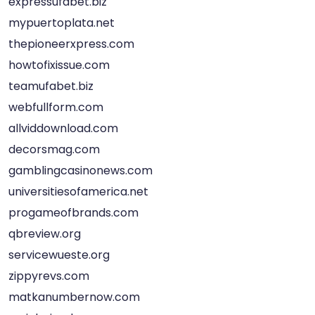
expressufabet.biz
mypuertoplata.net
thepioneerxpress.com
howtofixissue.com
teamufabet.biz
webfullform.com
allviddownload.com
decorsmag.com
gamblingcasinonews.com
universitiesofamerica.net
progameofbrands.com
qbreview.org
servicewueste.org
zippyrevs.com
matkanumbernow.com