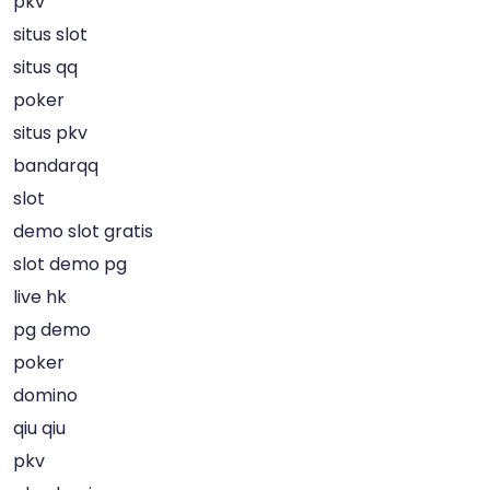
pkv
situs slot
situs qq
poker
situs pkv
bandarqq
slot
demo slot gratis
slot demo pg
live hk
pg demo
poker
domino
qiu qiu
pkv