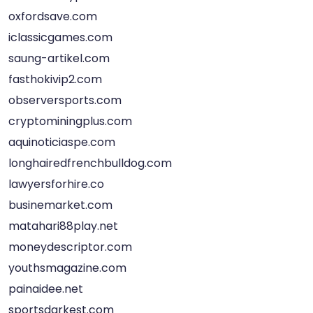
oxfordsave.com
iclassicgames.com
saung-artikel.com
fasthokivip2.com
observersports.com
cryptominingplus.com
aquinoticiaspe.com
longhairedfrenchbulldog.com
lawyersforhire.co
businemarket.com
matahari88play.net
moneydescriptor.com
youthsmagazine.com
painaidee.net
sportsdarkest.com