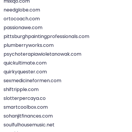
mixiqo.com
needglobe.com
ortocoach.com
passionawe.com
pittsburghpaintingprofessionals.com
plumberryworks.com
psychoterapiawioletanowak.com
quickultimate.com
quirkyquester.com
sexmedicineformen.com
shiftripple.com
slotterpercaya.co
smartcoolbox.com
sohanjitfinances.com
soulfulhousemusic.net