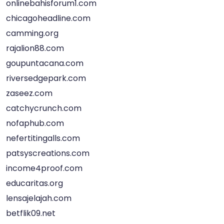
onlinebahisforum1.com
chicagoheadline.com
camming.org
rajalion88.com
goupuntacana.com
riversedgepark.com
zaseez.com
catchycrunch.com
nofaphub.com
nefertitingalls.com
patsyscreations.com
income4proof.com
educaritas.org
lensajelajah.com
betflik09.net