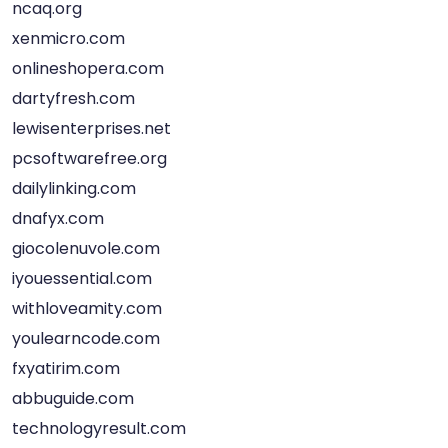
ncaq.org
xenmicro.com
onlineshopera.com
dartyfresh.com
lewisenterprises.net
pcsoftwarefree.org
dailylinking.com
dnafyx.com
giocolenuvole.com
iyouessential.com
withloveamity.com
youlearncode.com
fxyatirim.com
abbuguide.com
technologyresult.com