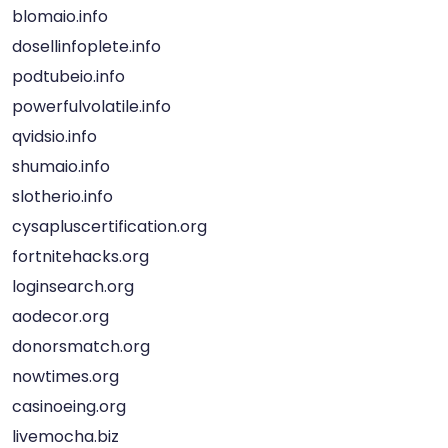
blomaio.info
dosellinfoplete.info
podtubeio.info
powerfulvolatile.info
qvidsio.info
shumaio.info
slotherio.info
cysapluscertification.org
fortnitehacks.org
loginsearch.org
aodecor.org
donorsmatch.org
nowtimes.org
casinoeing.org
livemocha.biz