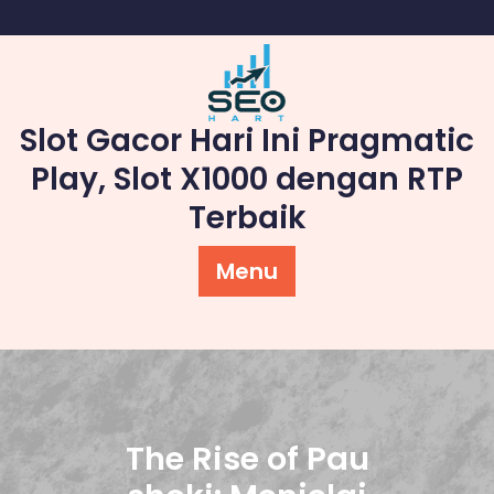
Skip
to
content
Slot Gacor Hari Ini Pragmatic
Play, Slot X1000 dengan RTP
Terbaik
Menu
The Rise of Pau