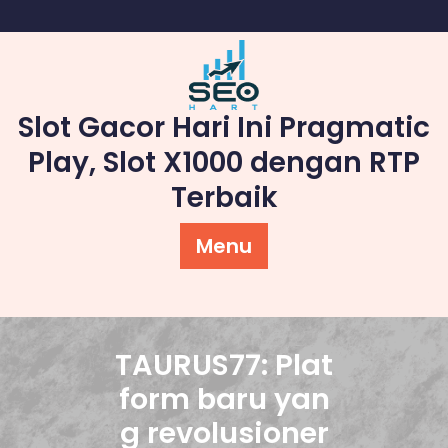
Skip
to
content
Slot Gacor Hari Ini Pragmatic
Play, Slot X1000 dengan RTP
Terbaik
Menu
TAURUS77: Plat
form baru yan
g revolusioner