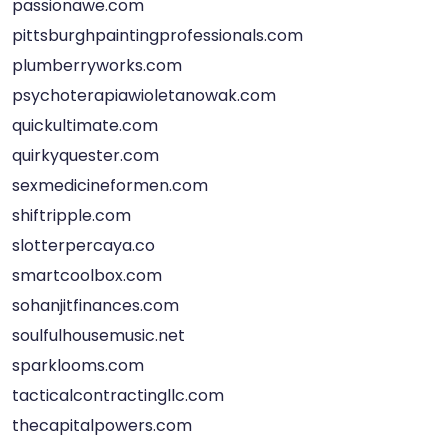
passionawe.com
pittsburghpaintingprofessionals.com
plumberryworks.com
psychoterapiawioletanowak.com
quickultimate.com
quirkyquester.com
sexmedicineformen.com
shiftripple.com
slotterpercaya.co
smartcoolbox.com
sohanjitfinances.com
soulfulhousemusic.net
sparklooms.com
tacticalcontractingllc.com
thecapitalpowers.com