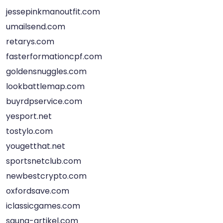
jessepinkmanoutfit.com
umailsend.com
retarys.com
fasterformationcpf.com
goldensnuggles.com
lookbattlemap.com
buyrdpservice.com
yesport.net
tostylo.com
yougetthat.net
sportsnetclub.com
newbestcrypto.com
oxfordsave.com
iclassicgames.com
saung-artikel.com