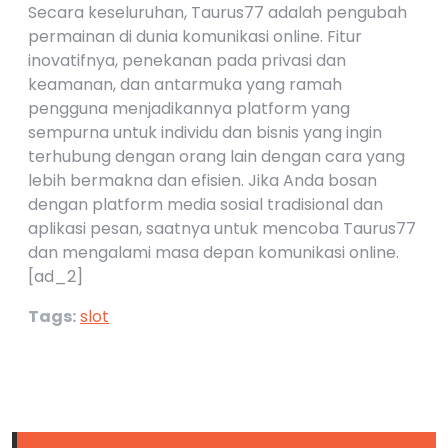
Secara keseluruhan, Taurus77 adalah pengubah
permainan di dunia komunikasi online. Fitur
inovatifnya, penekanan pada privasi dan
keamanan, dan antarmuka yang ramah
pengguna menjadikannya platform yang
sempurna untuk individu dan bisnis yang ingin
terhubung dengan orang lain dengan cara yang
lebih bermakna dan efisien. Jika Anda bosan
dengan platform media sosial tradisional dan
aplikasi pesan, saatnya untuk mencoba Taurus77
dan mengalami masa depan komunikasi online.
[ad_2]
Tags:
slot