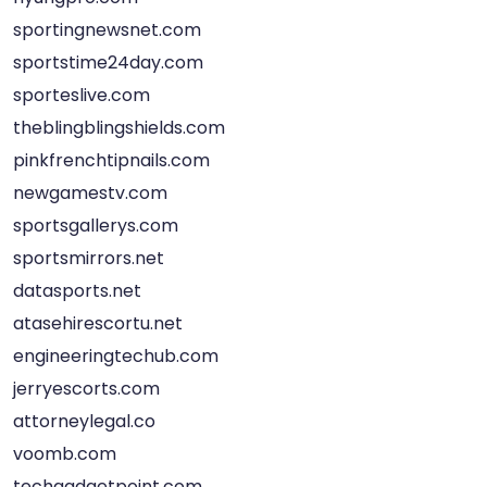
sportingnewsnet.com
sportstime24day.com
sporteslive.com
theblingblingshields.com
pinkfrenchtipnails.com
newgamestv.com
sportsgallerys.com
sportsmirrors.net
datasports.net
atasehirescortu.net
engineeringtechub.com
jerryescorts.com
attorneylegal.co
voomb.com
techgadgetpoint.com