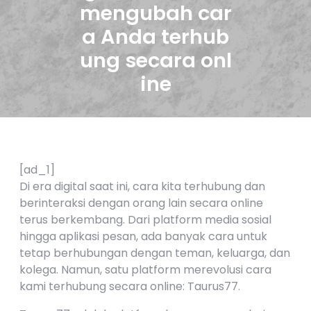
mengubah car
a Anda terhub
ung secara onl
ine
[ad_1]
Di era digital saat ini, cara kita terhubung dan
berinteraksi dengan orang lain secara online
terus berkembang. Dari platform media sosial
hingga aplikasi pesan, ada banyak cara untuk
tetap berhubungan dengan teman, keluarga, dan
kolega. Namun, satu platform merevolusi cara
kami terhubung secara online: Taurus77.