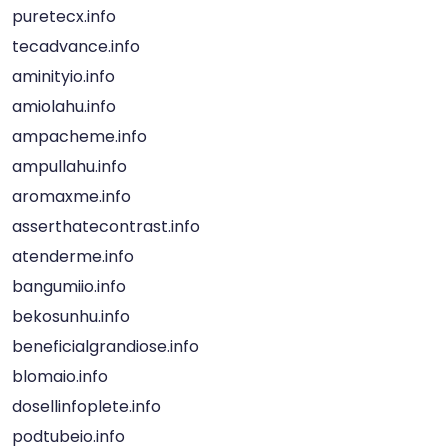
puretecx.info
tecadvance.info
aminityio.info
amiolahu.info
ampacheme.info
ampullahu.info
aromaxme.info
asserthatecontrast.info
atenderme.info
bangumiio.info
bekosunhu.info
beneficialgrandiose.info
blomaio.info
dosellinfoplete.info
podtubeio.info