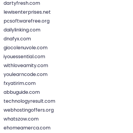
dartyfresh.com
lewisenterprises.net
pcsoftwarefree.org
dailylinking.com
dnafyx.com
giocolenuvole.com
iyouessential.com
withloveamity.com
youlearncode.com
fxyatirim.com
abbuguide.com
technologyresult.com
webhostingoffers.org
whatszow.com
ehomeamerca.com