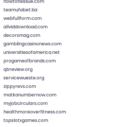
howtofixissue.com
teamufabet.biz
webfullform.com
allviddownload.com
decorsmag.com
gamblingcasinonews.com
universitiesofamerica.net
progameofbrands.com
qbreview.org
servicewueste.org
zippyrevs.com
matkanumbernow.com
myjobcirculars.com
healthmoreoverfitness.com
topslotxgames.com