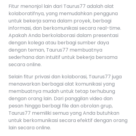
Fitur menonjol lain dari Taurus77 adalah alat
kolaboratifnya, yang memudahkan pengguna
untuk bekerja sama dalam proyek, berbagi
informasi, dan berkomunikasi secara real-time.
Apakah Anda berkolaborasi dalam presentasi
dengan kolega atau berbagi sumber daya
dengan teman, Taurus77 membuatnya
sederhana dan intuitif untuk bekerja bersama
secara online.
Selain fitur privasi dan kolaborasi, Taurus77 juga
menawarkan berbagai alat komunikasi yang
membuatnya mudah untuk tetap terhubung
dengan orang lain. Dari panggilan video dan
pesan hingga berbagi file dan obrolan grup,
Taurus77 memiliki semua yang Anda butuhkan
untuk berkomunikasi secara efektif dengan orang
lain secara online.