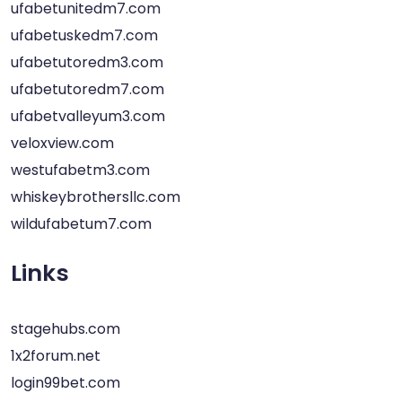
ufabetunitedm7.com
ufabetuskedm7.com
ufabetutoredm3.com
ufabetutoredm7.com
ufabetvalleyum3.com
veloxview.com
westufabetm3.com
whiskeybrothersllc.com
wildufabetum7.com
Links
stagehubs.com
1x2forum.net
login99bet.com