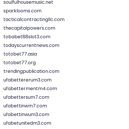
soulfulhousemusic.net
sparklooms.com
tacticalcontractingllc.com
thecapitalpowers.com
tobabet88slot3.com
todayscurrentnews.com
totobet77.asia
totobet77.org
trendingpublication.com
ufabettererum3.com
ufabettermentm4.com
ufabettersum7.com
ufabettinwm7.com
ufabettinwum3.com
ufabetunitedm3.com