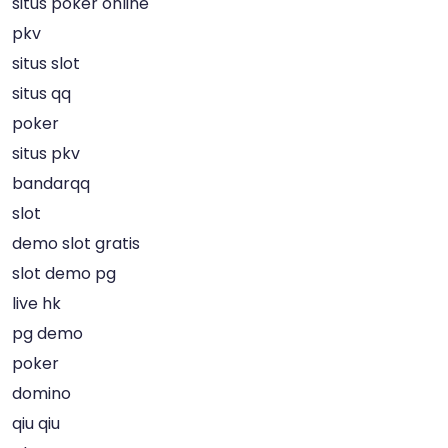
situs poker online
pkv
situs slot
situs qq
poker
situs pkv
bandarqq
slot
demo slot gratis
slot demo pg
live hk
pg demo
poker
domino
qiu qiu