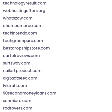
technologyresult.com
webhostingoffers.org
whatszow.com
ehomeamerca.com
techintendo.com
techgreenpure.com
bestdropshipstore.com
cartelreviews.com
surfsway.com
nailartproduct.com
digitactseed.com
lvlcraft.com
90secondmoneyloans.com
xenmicro.com
rodrovers.com