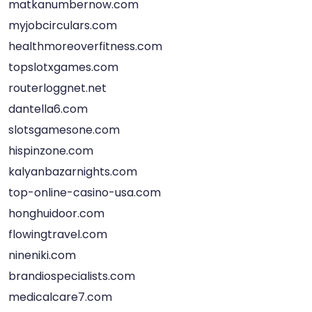
matkanumbernow.com
myjobcirculars.com
healthmoreoverfitness.com
topslotxgames.com
routerloggnet.net
dantella6.com
slotsgamesone.com
hispinzone.com
kalyanbazarnights.com
top-online-casino-usa.com
honghuidoor.com
flowingtravel.com
nineniki.com
brandiospecialists.com
medicalcare7.com