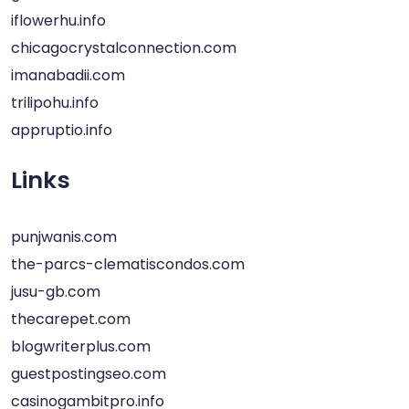
iflowerhu.info
chicagocrystalconnection.com
imanabadii.com
trilipohu.info
appruptio.info
Links
punjwanis.com
the-parcs-clematiscondos.com
jusu-gb.com
thecarepet.com
blogwriterplus.com
guestpostingseo.com
casinogambitpro.info