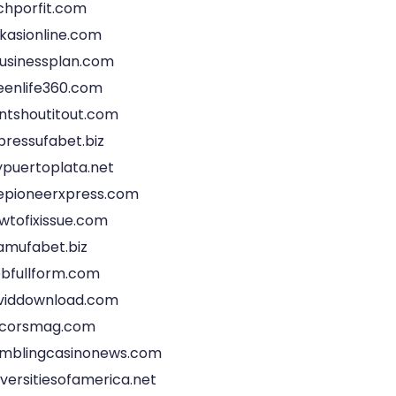
chporfit.com
kasionline.com
usinessplan.com
eenlife360.com
ntshoutitout.com
pressufabet.biz
puertoplata.net
epioneerxpress.com
wtofixissue.com
amufabet.biz
bfullform.com
lviddownload.com
corsmag.com
mblingcasinonews.com
iversitiesofamerica.net