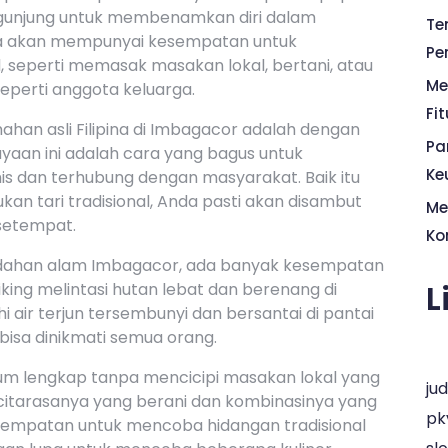
gunjung untuk membenamkan diri dalam
Te
da akan mempunyai kesempatan untuk
Pe
al, seperti memasak masakan lokal, bertani, atau
Me
eperti anggota keluarga.
Fi
han asli Filipina di Imbagacor adalah dengan
Pa
rayaan ini adalah cara yang bagus untuk
Ke
is dan terhubung dengan masyarakat. Baik itu
kan tari tradisional, Anda pasti akan disambut
Me
setempat.
Ko
indahan alam Imbagacor, ada banyak kesempatan
L
hiking melintasi hutan lebat dan berenang di
hi air terjun tersembunyi dan bersantai di pantai
 bisa dinikmati semua orang.
lum lengkap tanpa mencicipi masakan lokal yang
jud
n citarasanya yang berani dan kombinasinya yang
pk
esempatan untuk mencoba hidangan tradisional