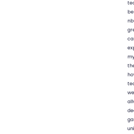
te
be
nb
gr
ca
ex
my
th
ho
te
we
al
de
ga
un