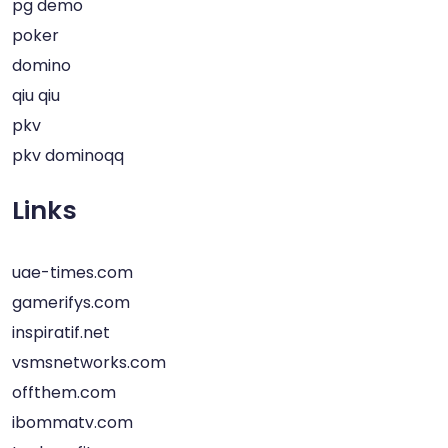
pg demo
poker
domino
qiu qiu
pkv
pkv dominoqq
Links
uae-times.com
gamerifys.com
inspiratif.net
vsmsnetworks.com
offthem.com
ibommatv.com