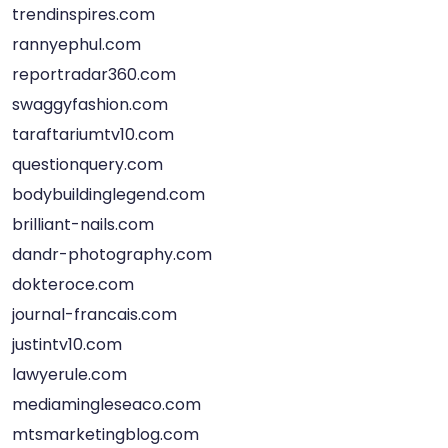
trendinspires.com
rannyephul.com
reportradar360.com
swaggyfashion.com
taraftariumtv10.com
questionquery.com
bodybuildinglegend.com
brilliant-nails.com
dandr-photography.com
dokteroce.com
journal-francais.com
justintv10.com
lawyerule.com
mediamingleseaco.com
mtsmarketingblog.com