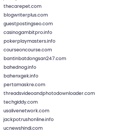
thecarepet.com
blogwriterplus.com
guestpostingseo.com
casinogambitpro.info
pokerplaymasters.info
courseoncourse.com
bantinbatdongsan247.com
bahednog.info
bahenxgek.info
pertamaskre.com
threadsvideoandphotodownloader.com
techgiddy.com
usalivenetwork.com
jackpotrushonline.info
ucnewshindi.com