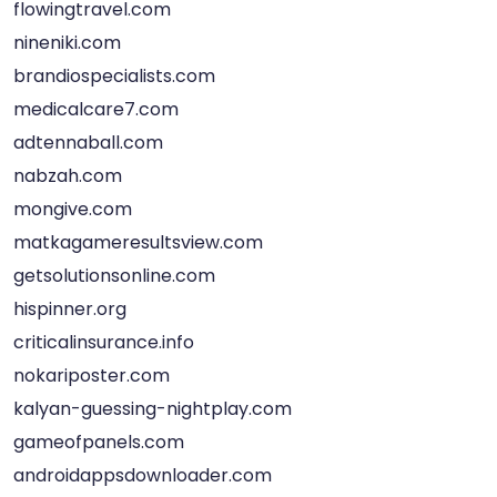
flowingtravel.com
nineniki.com
brandiospecialists.com
medicalcare7.com
adtennaball.com
nabzah.com
mongive.com
matkagameresultsview.com
getsolutionsonline.com
hispinner.org
criticalinsurance.info
nokariposter.com
kalyan-guessing-nightplay.com
gameofpanels.com
androidappsdownloader.com