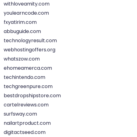
withloveamity.com
youlearncode.com
fxyatirim.com
abbuguide.com
technologyresult.com
webhostingoffers.org
whatszow.com
ehomeamerca.com
techintendo.com
techgreenpure.com
bestdropshipstore.com
cartelreviews.com
surfsway.com
nailartproduct.com
digitactseed.com