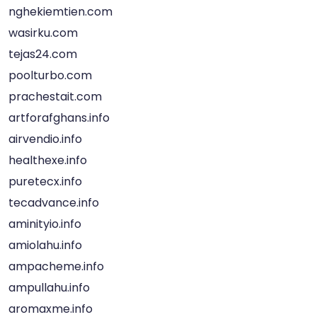
nghekiemtien.com
wasirku.com
tejas24.com
poolturbo.com
prachestait.com
artforafghans.info
airvendio.info
healthexe.info
puretecx.info
tecadvance.info
aminityio.info
amiolahu.info
ampacheme.info
ampullahu.info
aromaxme.info