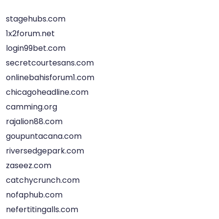
stagehubs.com
1x2forum.net
login99bet.com
secretcourtesans.com
onlinebahisforum1.com
chicagoheadline.com
camming.org
rajalion88.com
goupuntacana.com
riversedgepark.com
zaseez.com
catchycrunch.com
nofaphub.com
nefertitingalls.com