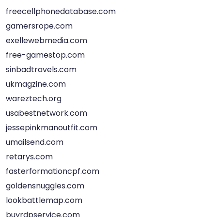
freecellphonedatabase.com
gamersrope.com
exellewebmedia.com
free-gamestop.com
sinbadtravels.com
ukmagzine.com
wareztech.org
usabestnetwork.com
jessepinkmanoutfit.com
umailsend.com
retarys.com
fasterformationcpf.com
goldensnuggles.com
lookbattlemap.com
buyrdpservice.com