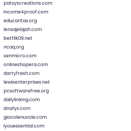
patsyscreations.com
income4proof.com
educaritas.org
lensajelajah.com
betflik09.net
ncaq.org
xenmicro.com
onlineshopera.com
dartyfresh.com
lewisenterprises.net
pcsoftwarefree.org
dailylinking.com
dnafyx.com
giocolenuvole.com
iyouessential.com