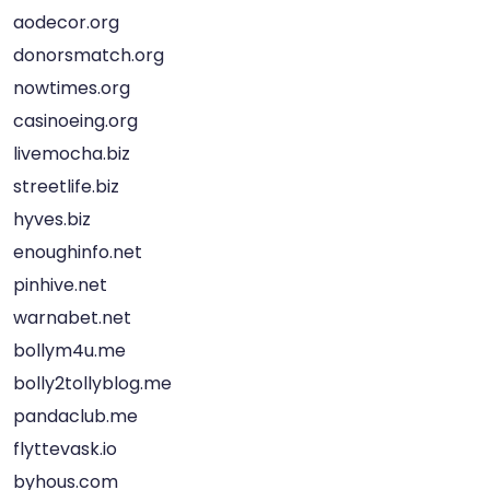
aodecor.org
donorsmatch.org
nowtimes.org
casinoeing.org
livemocha.biz
streetlife.biz
hyves.biz
enoughinfo.net
pinhive.net
warnabet.net
bollym4u.me
bolly2tollyblog.me
pandaclub.me
flyttevask.io
byhous.com