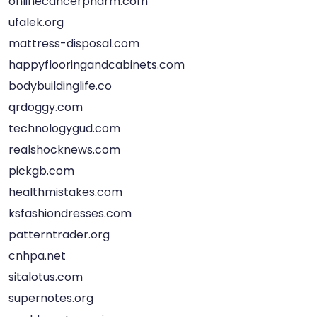
onlinecancerpharm.com
ufalek.org
mattress-disposal.com
happyflooringandcabinets.com
bodybuildinglife.co
qrdoggy.com
technologygud.com
realshocknews.com
pickgb.com
healthmistakes.com
ksfashiondresses.com
patterntrader.org
cnhpa.net
sitalotus.com
supernotes.org