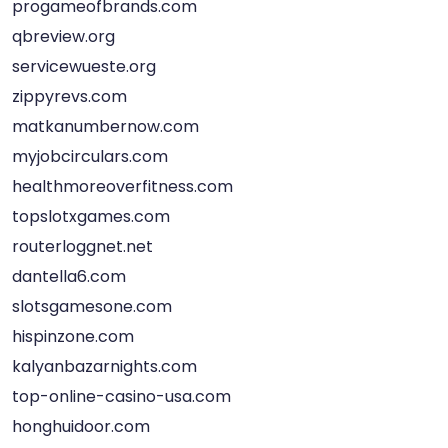
progameofbrands.com
qbreview.org
servicewueste.org
zippyrevs.com
matkanumbernow.com
myjobcirculars.com
healthmoreoverfitness.com
topslotxgames.com
routerloggnet.net
dantella6.com
slotsgamesone.com
hispinzone.com
kalyanbazarnights.com
top-online-casino-usa.com
honghuidoor.com