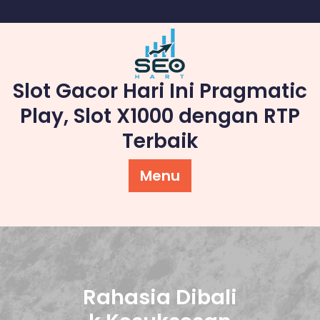
Skip
to
content
Slot Gacor Hari Ini Pragmatic
Play, Slot X1000 dengan RTP
Terbaik
Menu
Rahasia Dibali