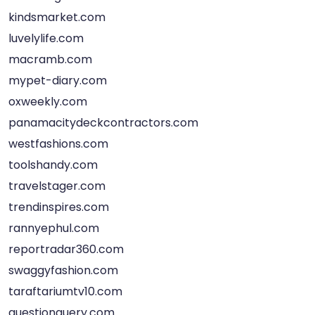
kindsmarket.com
luvelylife.com
macramb.com
mypet-diary.com
oxweekly.com
panamacitydeckcontractors.com
westfashions.com
toolshandy.com
travelstager.com
trendinspires.com
rannyephul.com
reportradar360.com
swaggyfashion.com
taraftariumtv10.com
questionquery.com