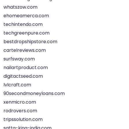
whatszow.com
ehomeamerca.com
techintendo.com
techgreenpure.com
bestdropshipstore.com
cartelreviews.com
surfsway.com
nailartproduct.com
digitactseed.com
lvlcraft.com
90secondmoneyloans.com
xenmicro.com
rodrovers.com
tripssolution.com
satta-king-india.com