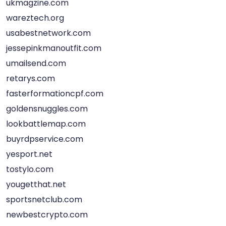
ukmagzine.com
wareztech.org
usabestnetwork.com
jessepinkmanoutfit.com
umailsend.com
retarys.com
fasterformationcpf.com
goldensnuggles.com
lookbattlemap.com
buyrdpservice.com
yesport.net
tostylo.com
yougetthat.net
sportsnetclub.com
newbestcrypto.com