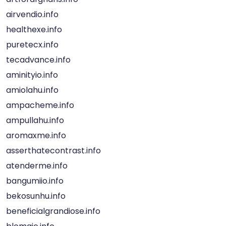
airvendio.info
healthexe.info
puretecx.info
tecadvance.info
aminityio.info
amiolahu.info
ampacheme.info
ampullahu.info
aromaxme.info
asserthatecontrast.info
atenderme.info
bangumiio.info
bekosunhu.info
beneficialgrandiose.info