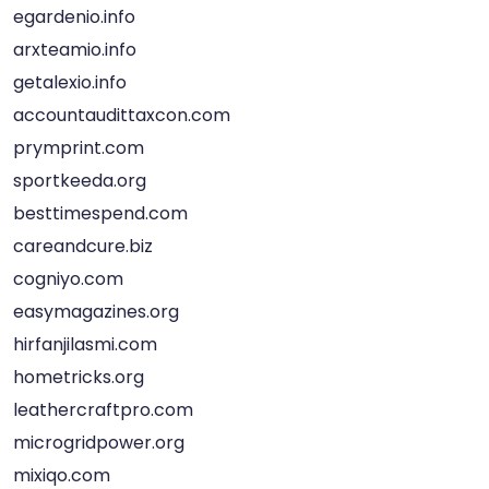
egardenio.info
arxteamio.info
getalexio.info
accountaudittaxcon.com
prymprint.com
sportkeeda.org
besttimespend.com
careandcure.biz
cogniyo.com
easymagazines.org
hirfanjilasmi.com
hometricks.org
leathercraftpro.com
microgridpower.org
mixiqo.com