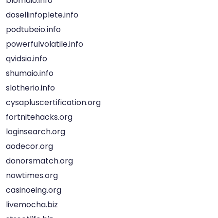
blomaio.info
dosellinfoplete.info
podtubeio.info
powerfulvolatile.info
qvidsio.info
shumaio.info
slotherio.info
cysapluscertification.org
fortnitehacks.org
loginsearch.org
aodecor.org
donorsmatch.org
nowtimes.org
casinoeing.org
livemocha.biz