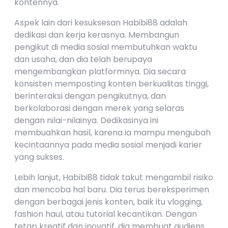
kontennya.
Aspek lain dari kesuksesan Habibi88 adalah
dedikasi dan kerja kerasnya. Membangun
pengikut di media sosial membutuhkan waktu
dan usaha, dan dia telah berupaya
mengembangkan platformnya. Dia secara
konsisten memposting konten berkualitas tinggi,
berinteraksi dengan pengikutnya, dan
berkolaborasi dengan merek yang selaras
dengan nilai-nilainya. Dedikasinya ini
membuahkan hasil, karena ia mampu mengubah
kecintaannya pada media sosial menjadi karier
yang sukses.
Lebih lanjut, Habibi88 tidak takut mengambil risiko
dan mencoba hal baru. Dia terus bereksperimen
dengan berbagai jenis konten, baik itu vlogging,
fashion haul, atau tutorial kecantikan. Dengan
tetap kreatif dan inovatif, dia membuat audiens