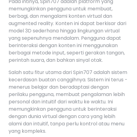
Pada intinya, Spin707 adalah platform yang
memungkinkan pengguna untuk membuat,
berbagi, dan mengalami konten virtual dan
augmented reality. Konten ini dapat berkisar dari
model 3D sederhana hingga lingkungan virtual
yang sepenuhnya mendalam. Pengguna dapat
berinteraksi dengan konten ini menggunakan
berbagai metode input, seperti gerakan tangan,
perintah suara, dan bahkan sinyal otak.
Salah satu fitur utama dari Spin707 adalah sistem
kecerdasan buatan canggihnya. Sistem ini terus -
menerus belajar dan beradaptasi dengan
perilaku pengguna, membuat pengalaman lebih
personal dan intuitif dari waktu ke waktu. Ini
memungkinkan pengguna untuk berinteraksi
dengan dunia virtual dengan cara yang lebih
alami dan intuitif, tanpa perlu kontrol atau menu
yang kompleks.