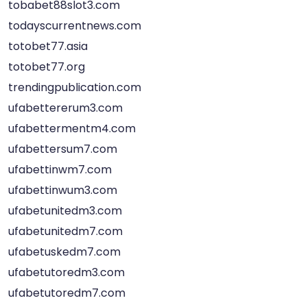
tobabet88slot3.com
todayscurrentnews.com
totobet77.asia
totobet77.org
trendingpublication.com
ufabettererum3.com
ufabettermentm4.com
ufabettersum7.com
ufabettinwm7.com
ufabettinwum3.com
ufabetunitedm3.com
ufabetunitedm7.com
ufabetuskedm7.com
ufabetutoredm3.com
ufabetutoredm7.com