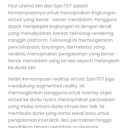
Fitur utama lain dari Spin707 adalah
kemampuannya untuk menciptakan lingkungan
virtual yang benar -benar mendalam. Pengguna
dapat menjelajahi lingkungan ini dengan detail
yang menakjubkan, berkat teknologi rendering
canggih platform. Teknologi ini memungkinkan
pencahayaan, bayangan, dan tekstur yang
realistis, menciptakan pengalaman yang benar -
benar mendalam yang terasa seperti melangkah
ke dunia lain.
Selain kemampuan realitas virtual, Spin707 juga
mendukung augmented reality. Ini
memungkinkan pengguna untuk overlay objek
virtual ke dunia nyata, menciptakan perpaduan
yang mulus antara dunia virtual dan fisik. Ini
membuka dunia yang sama sekali baru untuk
pengalaman interaktif, dari permainan hingga
pendidikan hingga pelatihan profesional.