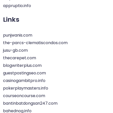
appruptio.info
Links
punjwanis.com
the-parcs-clematiscondos.com
jusu-gb.com
thecarepet.com
blogwriterplus.com
guestpostingseo.com
casinogambitpro.info
pokerplaymasters.info
courseoncourse.com
bantinbatdongsan247.com
bahednog.info