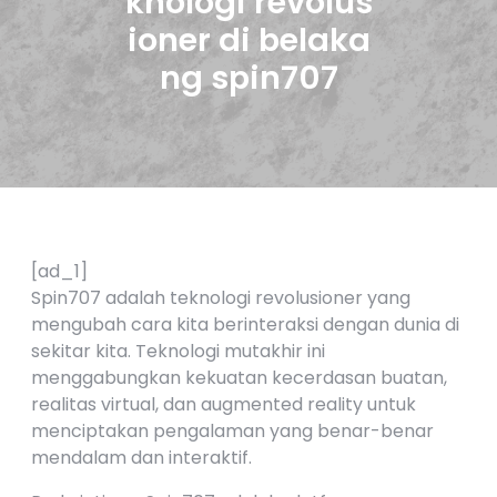
knologi revolus
ioner di belaka
ng spin707
[ad_1]
Spin707 adalah teknologi revolusioner yang
mengubah cara kita berinteraksi dengan dunia di
sekitar kita. Teknologi mutakhir ini
menggabungkan kekuatan kecerdasan buatan,
realitas virtual, dan augmented reality untuk
menciptakan pengalaman yang benar-benar
mendalam dan interaktif.