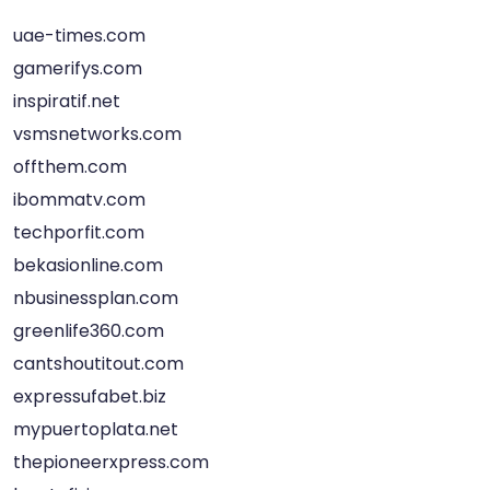
uae-times.com
gamerifys.com
inspiratif.net
vsmsnetworks.com
offthem.com
ibommatv.com
techporfit.com
bekasionline.com
nbusinessplan.com
greenlife360.com
cantshoutitout.com
expressufabet.biz
mypuertoplata.net
thepioneerxpress.com