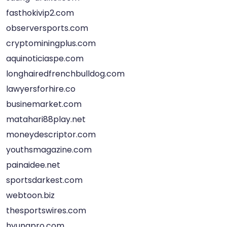
fasthokivip2.com
observersports.com
cryptominingplus.com
aquinoticiaspe.com
longhairedfrenchbulldog.com
lawyersforhire.co
businemarket.com
matahari88play.net
moneydescriptor.com
youthsmagazine.com
painaidee.net
sportsdarkest.com
webtoon.biz
thesportswires.com
hyungpro.com