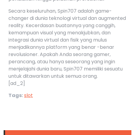
Secara keseluruhan, Spin707 adalah game-
changer di dunia teknologi virtual dan augmented
reality. Kecerdasan buatannya yang canggih,
kemampuan visual yang menakjubkan, dan
integrasi dunia virtual dan fisik yang mulus
menjadikannya platform yang benar -benar
revolusioner. Apakah Anda seorang gamer,
perancang, atau hanya seseorang yang ingin
menjelajahi dunia baru, Spin707 memiliki sesuatu
untuk ditawarkan untuk semua orang.
[ad_2]
Tags:
slot