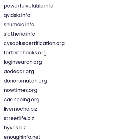
powerfulvolatile.info
qvidsio.info
shumaio.info
slotherio.info
cysapluscertification.org
fortnitehacks.org
loginsearch.org
aodecor.org
donorsmatch.org
nowtimes.org
casinoeing.org
livemocha.biz
streetlife.biz
hyves.biz
enoughinfo.net