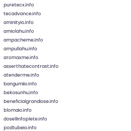
puretecx.info
tecadvance.info
aminityio.info
amiolahu.info
ampacheme.info
ampullahu.info
aromaxme.info
asserthatecontrast.info
atenderme.info
bangumiio.info
bekosunhu.info
beneficialgrandiose.info
blomaio.info
dosellinfoplete.info
podtubeio.info