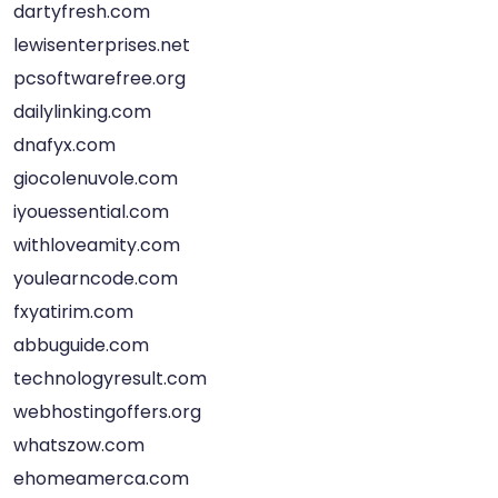
dartyfresh.com
lewisenterprises.net
pcsoftwarefree.org
dailylinking.com
dnafyx.com
giocolenuvole.com
iyouessential.com
withloveamity.com
youlearncode.com
fxyatirim.com
abbuguide.com
technologyresult.com
webhostingoffers.org
whatszow.com
ehomeamerca.com