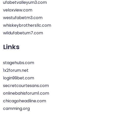
ufabetvalleyum3.com
veloxview.com
westufabetm3.com
whiskeybrothersllc.com
wildufabetum7.com
Links
stagehubs.com
1x2forum.net
login99bet.com
secretcourtesans.com
onlinebahisforum1.com
chicagoheadline.com
camming.org