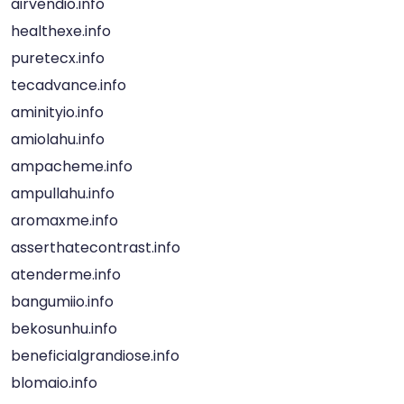
airvendio.info
healthexe.info
puretecx.info
tecadvance.info
aminityio.info
amiolahu.info
ampacheme.info
ampullahu.info
aromaxme.info
asserthatecontrast.info
atenderme.info
bangumiio.info
bekosunhu.info
beneficialgrandiose.info
blomaio.info