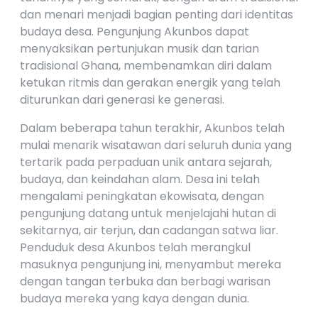
dan menari menjadi bagian penting dari identitas
budaya desa. Pengunjung Akunbos dapat
menyaksikan pertunjukan musik dan tarian
tradisional Ghana, membenamkan diri dalam
ketukan ritmis dan gerakan energik yang telah
diturunkan dari generasi ke generasi.
Dalam beberapa tahun terakhir, Akunbos telah
mulai menarik wisatawan dari seluruh dunia yang
tertarik pada perpaduan unik antara sejarah,
budaya, dan keindahan alam. Desa ini telah
mengalami peningkatan ekowisata, dengan
pengunjung datang untuk menjelajahi hutan di
sekitarnya, air terjun, dan cadangan satwa liar.
Penduduk desa Akunbos telah merangkul
masuknya pengunjung ini, menyambut mereka
dengan tangan terbuka dan berbagi warisan
budaya mereka yang kaya dengan dunia.