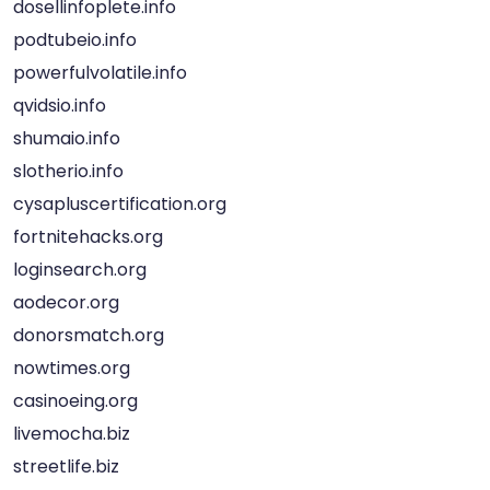
dosellinfoplete.info
podtubeio.info
powerfulvolatile.info
qvidsio.info
shumaio.info
slotherio.info
cysapluscertification.org
fortnitehacks.org
loginsearch.org
aodecor.org
donorsmatch.org
nowtimes.org
casinoeing.org
livemocha.biz
streetlife.biz