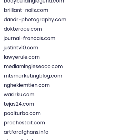
bodybuildinglegend.com
brilliant-nails.com
dandr-photography.com
dokteroce.com
journal-francais.com
justintv10.com
lawyerule.com
mediamingleseaco.com
mtsmarketingblog.com
nghekiemtien.com
wasirku.com
tejas24.com
poolturbo.com
prachestait.com
artforafghans.info