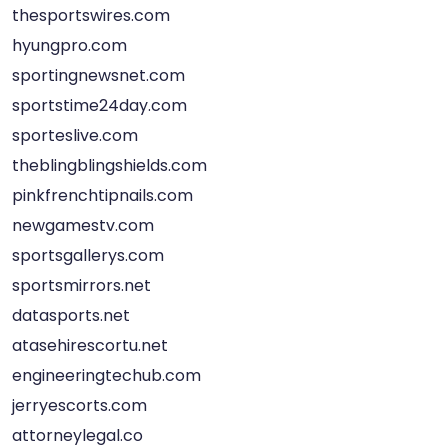
thesportswires.com
hyungpro.com
sportingnewsnet.com
sportstime24day.com
sporteslive.com
theblingblingshields.com
pinkfrenchtipnails.com
newgamestv.com
sportsgallerys.com
sportsmirrors.net
datasports.net
atasehirescortu.net
engineeringtechub.com
jerryescorts.com
attorneylegal.co