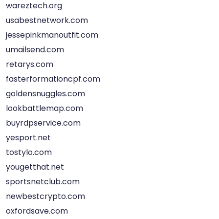
wareztech.org
usabestnetwork.com
jessepinkmanoutfit.com
umailsend.com
retarys.com
fasterformationcpf.com
goldensnuggles.com
lookbattlemap.com
buyrdpservice.com
yesport.net
tostylo.com
yougetthat.net
sportsnetclub.com
newbestcrypto.com
oxfordsave.com