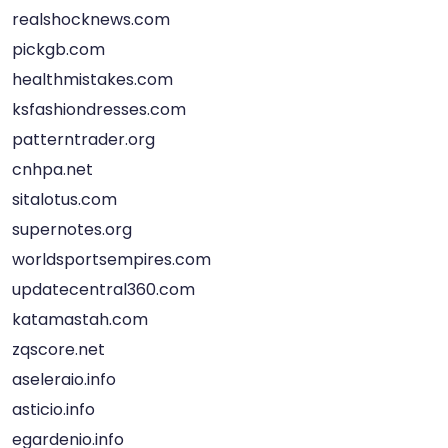
realshocknews.com
pickgb.com
healthmistakes.com
ksfashiondresses.com
patterntrader.org
cnhpa.net
sitalotus.com
supernotes.org
worldsportsempires.com
updatecentral360.com
katamastah.com
zqscore.net
aseleraio.info
asticio.info
egardenio.info