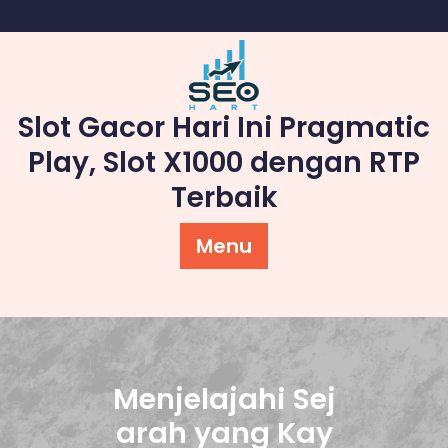
Skip
to
content
Slot Gacor Hari Ini Pragmatic
Play, Slot X1000 dengan RTP
Terbaik
Menu
Menjelajahi Sej
arah yang Kay