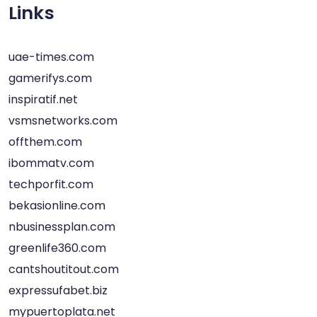
Links
uae-times.com
gamerifys.com
inspiratif.net
vsmsnetworks.com
offthem.com
ibommatv.com
techporfit.com
bekasionline.com
nbusinessplan.com
greenlife360.com
cantshoutitout.com
expressufabet.biz
mypuertoplata.net