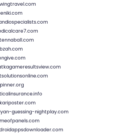
owingtravel.com
neniki.com
andiospecialists.com
dicalcare7.com
tennaball.com
bzah.com
ngive.com
tkagameresultsview.com
tsolutionsonline.com
spinner.org
iticalinsurance.info
kariposter.com
lyan-guessing-nightplay.com
meofpanels.com
droidappsdownloader.com