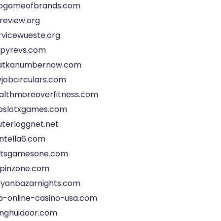
ogameofbrands.com
review.org
rvicewueste.org
ppyrevs.com
tkanumbernow.com
jobcirculars.com
althmoreoverfitness.com
pslotxgames.com
uterloggnet.net
ntella6.com
otsgamesone.com
spinzone.com
lyanbazarnights.com
p-online-casino-usa.com
nghuidoor.com