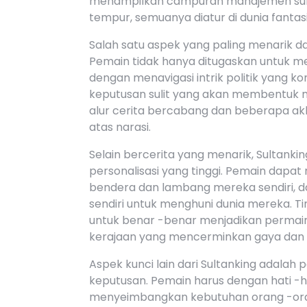
menampilkan campuran manajemen sum
tempur, semuanya diatur di dunia fantasi
Salah satu aspek yang paling menarik d
Pemain tidak hanya ditugaskan untuk m
dengan menavigasi intrik politik yang 
keputusan sulit yang akan membentuk n
alur cerita bercabang dan beberapa akh
atas narasi.
Selain bercerita yang menarik, Sultank
personalisasi yang tinggi. Pemain dap
bendera dan lambang mereka sendiri, 
sendiri untuk menghuni dunia mereka. T
untuk benar -benar menjadikan permai
kerajaan yang mencerminkan gaya dan pr
Aspek kunci lain dari Sultanking adala
keputusan. Pemain harus dengan hati -
menyeimbangkan kebutuhan orang -ora