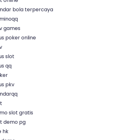
t online
ndar bola terpercaya
minoqq
v games
tus poker online
v
us slot
tus qq
ker
tus pkv
ndarqq
t
mo slot gratis
ot demo pg
e hk