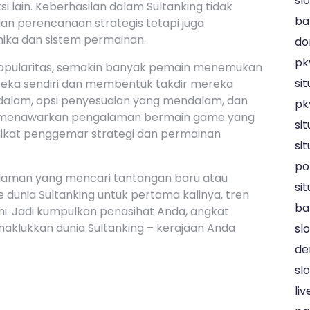
slo
 lain. Keberhasilan dalam Sultanking tidak
ba
n perencanaan strategis tetapi juga
ka dan sistem permainan.
do
pk
 popularitas, semakin banyak pemain menemukan
si
eka sendiri dan membentuk takdir mereka
alam, opsi penyesuaian yang mendalam, dan
pk
g menawarkan pengalaman bermain game yang
sit
mikat penggemar strategi dan permainan
si
po
aman yang mencari tantangan baru atau
si
dunia Sultanking untuk pertama kalinya, tren
ba
ahi. Jadi kumpulkan penasihat Anda, angkat
aklukkan dunia Sultanking – kerajaan Anda
slo
de
sl
liv