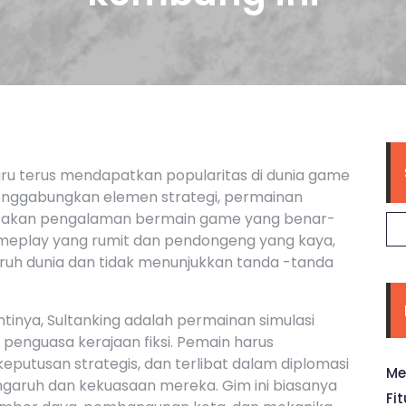
aru terus mendapatkan popularitas di dunia game
 menggabungkan elemen strategi, permainan
ptakan pengalaman bermain game yang benar-
eplay yang rumit dan pendongeng yang kaya,
uruh dunia dan tidak menunjukkan tanda -tanda
ntinya, Sultanking adalah permainan simulasi
enguasa kerajaan fiksi. Pemain harus
putusan strategis, dan terlibat dalam diplomasi
Me
aruh dan kekuasaan mereka. Gim ini biasanya
Fi