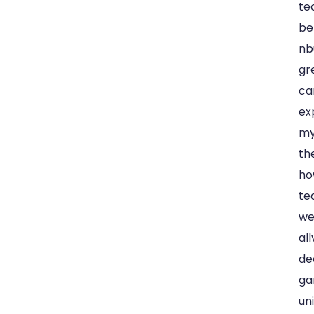
te
be
nb
gr
ca
ex
my
th
ho
te
we
al
de
ga
un