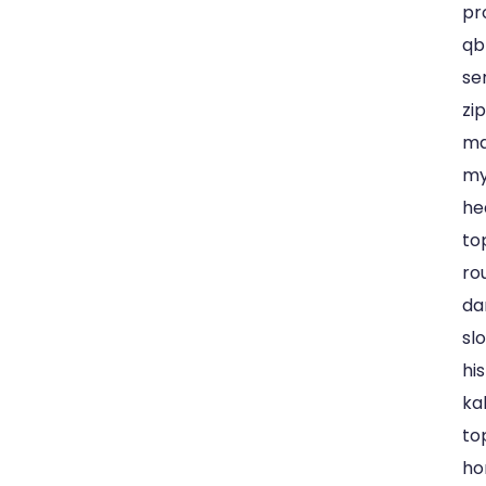
pr
qb
se
zi
ma
my
he
to
ro
da
sl
hi
ka
to
ho