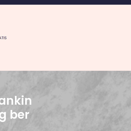
ATIS
tankin
g ber