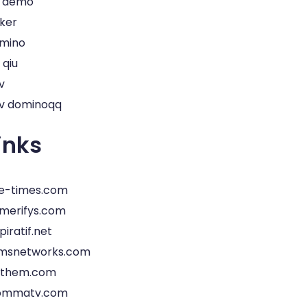
 demo
ker
mino
 qiu
v
v dominoqq
inks
e-times.com
merifys.com
piratif.net
msnetworks.com
fthem.com
ommatv.com