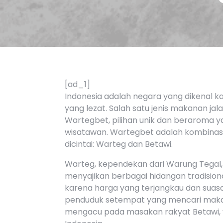
[ad_1]
Indonesia adalah negara yang dikenal
yang lezat. Salah satu jenis makanan jal
Wartegbet, pilihan unik dan beraroma y
wisatawan. Wartegbet adalah kombinasi
dicintai: Warteg dan Betawi.
Warteg, kependekan dari Warung Tegal, a
menyajikan berbagai hidangan tradisional
karena harga yang terjangkau dan suasan
penduduk setempat yang mencari makanan 
mengacu pada masakan rakyat Betawi, y