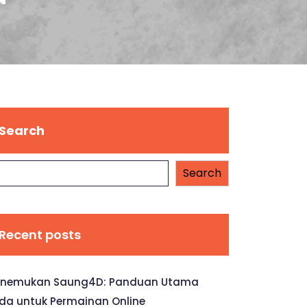
Search
Search
Recent posts
nemukan Saung4D: Panduan Utama
da untuk Permainan Online