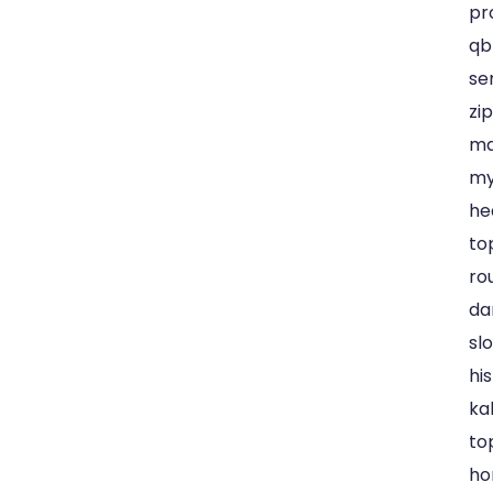
pr
qb
se
zi
ma
my
he
to
ro
da
sl
hi
ka
to
ho