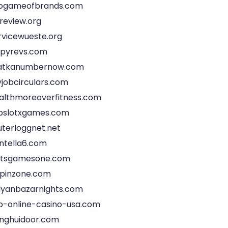
ogameofbrands.com
review.org
rvicewueste.org
ppyrevs.com
tkanumbernow.com
jobcirculars.com
althmoreoverfitness.com
pslotxgames.com
uterloggnet.net
ntella6.com
otsgamesone.com
spinzone.com
lyanbazarnights.com
p-online-casino-usa.com
nghuidoor.com