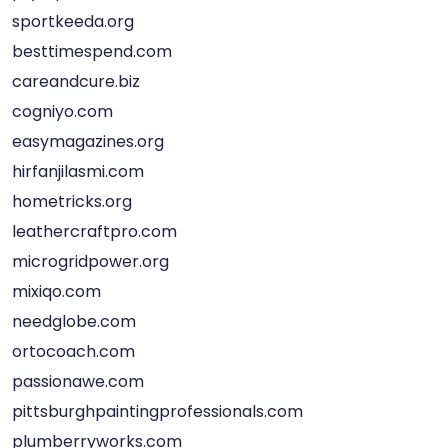
sportkeeda.org
besttimespend.com
careandcure.biz
cogniyo.com
easymagazines.org
hirfanjilasmi.com
hometricks.org
leathercraftpro.com
microgridpower.org
mixiqo.com
needglobe.com
ortocoach.com
passionawe.com
pittsburghpaintingprofessionals.com
plumberryworks.com