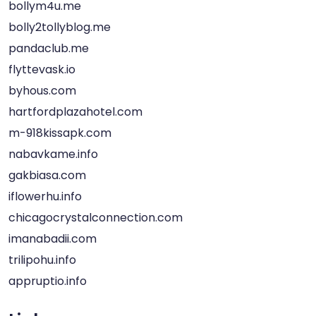
bollym4u.me
bolly2tollyblog.me
pandaclub.me
flyttevask.io
byhous.com
hartfordplazahotel.com
m-918kissapk.com
nabavkame.info
gakbiasa.com
iflowerhu.info
chicagocrystalconnection.com
imanabadii.com
trilipohu.info
appruptio.info