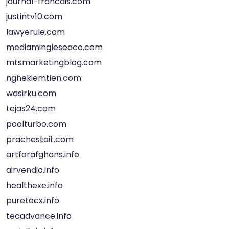
journal-francais.com
justintv10.com
lawyerule.com
mediamingleseaco.com
mtsmarketingblog.com
nghekiemtien.com
wasirku.com
tejas24.com
poolturbo.com
prachestait.com
artforafghans.info
airvendio.info
healthexe.info
puretecx.info
tecadvance.info