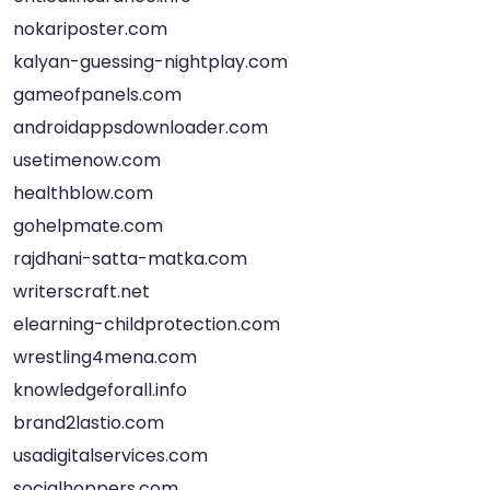
nokariposter.com
kalyan-guessing-nightplay.com
gameofpanels.com
androidappsdownloader.com
usetimenow.com
healthblow.com
gohelpmate.com
rajdhani-satta-matka.com
writerscraft.net
elearning-childprotection.com
wrestling4mena.com
knowledgeforall.info
brand2lastio.com
usadigitalservices.com
socialhoppers.com