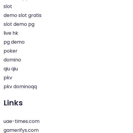
slot
demo slot gratis
slot demo pg
live hk
pg demo
poker
domino
qiu qiu
pkv
pkv dominoqq
Links
uae-times.com
gamerifys.com