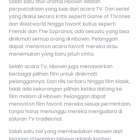
Salah satu fitur utama Hbowin adalah
perpustakaan yang luas dari acara TV. Dari serial
yang diakui secara kritis seperti Game of Thrones
dan Westworld hingga favorit kultus seperti
Friends dan The Sopranos, ada sesuatu yang bisa
dinikmati semua orang di Hbowin. Pelanggan
dapat menonton acara favorit mereka atau
menemukan yang baru jatuh cinta.
Selain acara TV, Hbowin juga menawarkan
berbagai pilihan film untuk dinikmati
pelanggannya. Dari rilis terbaru hingga film klasik,
tidak ada kekurangan pilihan ketika datang ke
film malam di Hbowin. Pelanggan dapat
menonton film favorit mereka sesuai permintaan,
tanpa harus menunggu mereka mengudara di
saluran TV tradisional.
Salah satu hal yang membedakan Hbowin dari
layanan streaming lainnya adalah konten