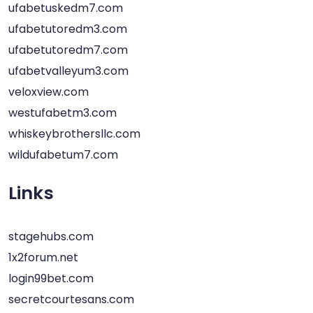
ufabetuskedm7.com
ufabetutoredm3.com
ufabetutoredm7.com
ufabetvalleyum3.com
veloxview.com
westufabetm3.com
whiskeybrothersllc.com
wildufabetum7.com
Links
stagehubs.com
1x2forum.net
login99bet.com
secretcourtesans.com