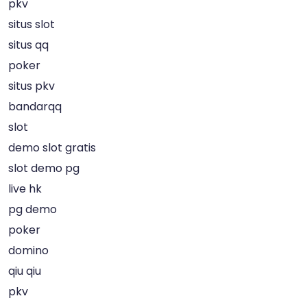
pkv
situs slot
situs qq
poker
situs pkv
bandarqq
slot
demo slot gratis
slot demo pg
live hk
pg demo
poker
domino
qiu qiu
pkv