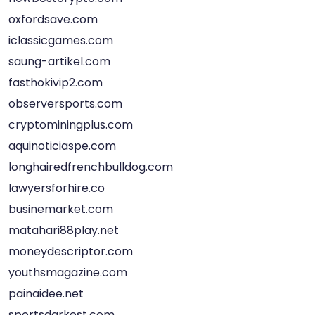
oxfordsave.com
iclassicgames.com
saung-artikel.com
fasthokivip2.com
observersports.com
cryptominingplus.com
aquinoticiaspe.com
longhairedfrenchbulldog.com
lawyersforhire.co
businemarket.com
matahari88play.net
moneydescriptor.com
youthsmagazine.com
painaidee.net
sportsdarkest.com