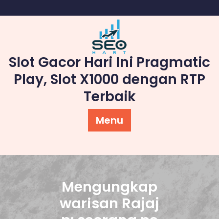
Skip
to
content
Slot Gacor Hari Ini Pragmatic
Play, Slot X1000 dengan RTP
Terbaik
Menu
Mengungkap
warisan Rajaj