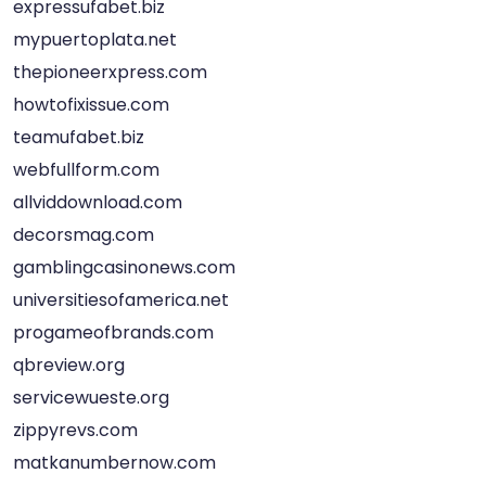
expressufabet.biz
mypuertoplata.net
thepioneerxpress.com
howtofixissue.com
teamufabet.biz
webfullform.com
allviddownload.com
decorsmag.com
gamblingcasinonews.com
universitiesofamerica.net
progameofbrands.com
qbreview.org
servicewueste.org
zippyrevs.com
matkanumbernow.com