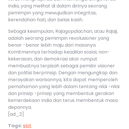
India, yang melihat di dalam dirinya seorang
pemimpin yang mewujudkan integritas,
kerendahan hati, dan belas kasih.
Sebagai kesimpulan, Rajagopalachari, atau Rajaji,
adalah seorang pemimpin revolusioner yang
benar -benar lebih maju dari masanya.
Komitmennya terhadap keadilan sosial, non-
kekerasan, dan demokrasi akar rumput
membuatnya terpisah sebagai pemikir visioner
dan politisi berprinsip. Dengan mengungkap dan
merayakan warisannya, kita dapat memperoleh
pemahaman yang lebih dalam tentang nilai -nilai
dan prinsip -prinsip yang membentuk gerakan
kemerdekaan India dan terus membentuk masa
depannya.
[ad_2]
Tags:
slot