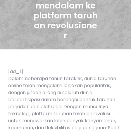
mendalam ke
platform taruh
an revolusione
r
[ad_1]
Dalam beberapa tahun terakhir, dunia taruhan
online telah mengalami lonjakan popularitas,
dengan jutaan orang di seluruh dunia
berpartisipasi dalam berbagai bentuk taruhan
perjudian dan olahraga. Dengan munculnya
teknologi, platform taruhan telah berevolusi
untuk menawarkan lebih banyak kenyamanan,
keamanan, dan fleksibilitas bagi pengguna. Salah