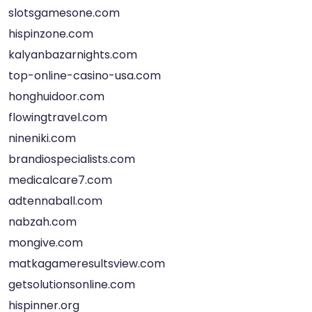
slotsgamesone.com
hispinzone.com
kalyanbazarnights.com
top-online-casino-usa.com
honghuidoor.com
flowingtravel.com
nineniki.com
brandiospecialists.com
medicalcare7.com
adtennaball.com
nabzah.com
mongive.com
matkagameresultsview.com
getsolutionsonline.com
hispinner.org