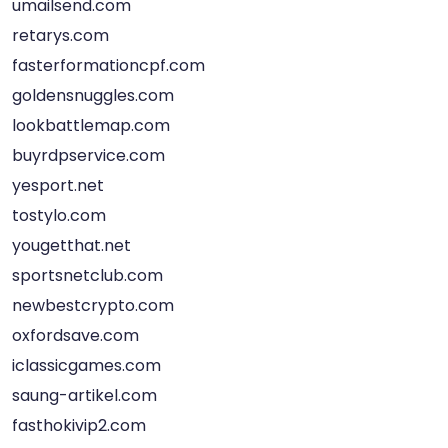
umailsend.com
retarys.com
fasterformationcpf.com
goldensnuggles.com
lookbattlemap.com
buyrdpservice.com
yesport.net
tostylo.com
yougetthat.net
sportsnetclub.com
newbestcrypto.com
oxfordsave.com
iclassicgames.com
saung-artikel.com
fasthokivip2.com