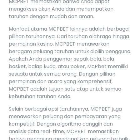
MCPBET memastikan bahwa Anda dapat
mengakses akun Anda dan menempatkan
taruhan dengan mudah dan aman.
Manfaat utama MCPBET lainnya adalah berbagai
pilihan taruhannya. Dari taruhan olahraga hingga
permainan kasino, MCPBET menawarkan
beragam peluang taruhan untuk dipilih pengguna.
Apakah Anda penggemar sepak bola, bola
basket, balap kuda, atau poker, McPbet memiliki
sesuatu untuk semua orang. Dengan pilihan
permainan dan acara yang komprehensif,
MCPBET adalah tujuan satu atap untuk semua
kebutuhan taruhan Anda.
Selain berbagai opsi taruhannya, MCPBET juga
menawarkan peluang dan pembayaran yang
kompetitif. Dengan algoritma canggih dan
analisis data real-time, MCPBET memastikan
bahwa pengguna mendapatkan peluang terbaik