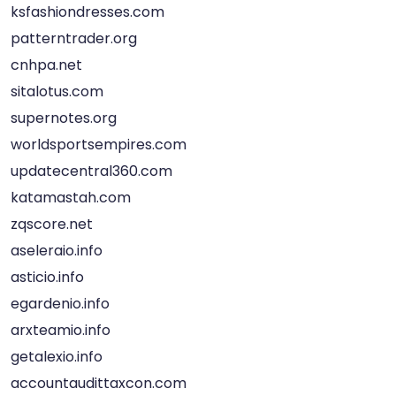
ksfashiondresses.com
patterntrader.org
cnhpa.net
sitalotus.com
supernotes.org
worldsportsempires.com
updatecentral360.com
katamastah.com
zqscore.net
aseleraio.info
asticio.info
egardenio.info
arxteamio.info
getalexio.info
accountaudittaxcon.com