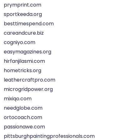
prymprint.com
sportkeeda.org
besttimespend.com
careandcure.biz
cogniyo.com
easymagazines.org
hirfanjilasmi.com
hometricks.org
leathercraftpro.com
microgridpower.org
mixiqo.com
needglobe.com
ortocoach.com
passionawe.com
pittsburghpaintingprofessionals.com