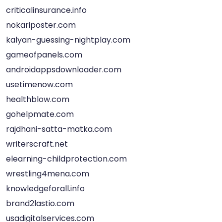
criticalinsurance.info
nokariposter.com
kalyan-guessing-nightplay.com
gameofpanels.com
androidappsdownloader.com
usetimenow.com
healthblow.com
gohelpmate.com
rajdhani-satta-matka.com
writerscraft.net
elearning-childprotection.com
wrestling4mena.com
knowledgeforall.info
brand2lastio.com
usadigitalservices.com