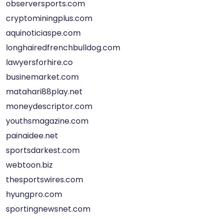
observersports.com
cryptominingplus.com
aquinoticiaspe.com
longhairedfrenchbulldog.com
lawyersforhire.co
businemarket.com
matahari88play.net
moneydescriptor.com
youthsmagazine.com
painaidee.net
sportsdarkest.com
webtoon.biz
thesportswires.com
hyungpro.com
sportingnewsnet.com