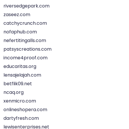
riversedgepark.com
zaseez.com
catchycrunch.com
nofaphub.com
nefertitingalls.com
patsyscreations.com
income4proof.com
educaritas.org
lensajelajah.com
betflik09.net
ncaq.org
xenmicro.com
onlineshopera.com
dartyfresh.com
lewisenterprises.net