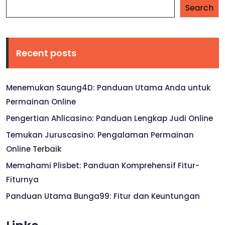
Search
Recent posts
Menemukan Saung4D: Panduan Utama Anda untuk
Permainan Online
Pengertian Ahlicasino: Panduan Lengkap Judi Online
Temukan Juruscasino: Pengalaman Permainan
Online Terbaik
Memahami Plisbet: Panduan Komprehensif Fitur-
Fiturnya
Panduan Utama Bunga99: Fitur dan Keuntungan