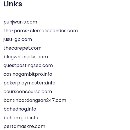
Links
punjwanis.com
the-parcs-clematiscondos.com
jusu-gb.com
thecarepet.com
blogwriterplus.com
guestpostingseo.com
casinogambitpro.info
pokerplaymasters.info
courseoncourse.com
bantinbatdongsan247.com
bahednog.info
bahenxgek.info
pertamaskre.com