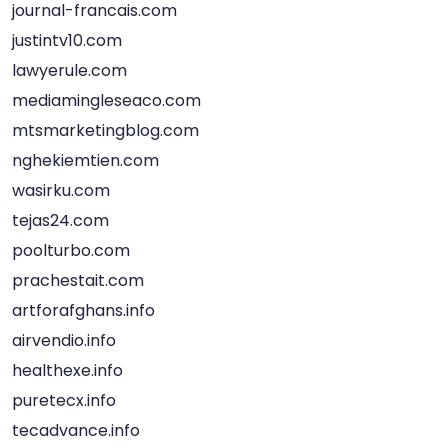
journal-francais.com
justintv10.com
lawyerule.com
mediamingleseaco.com
mtsmarketingblog.com
nghekiemtien.com
wasirku.com
tejas24.com
poolturbo.com
prachestait.com
artforafghans.info
airvendio.info
healthexe.info
puretecx.info
tecadvance.info