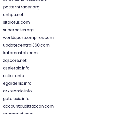
patterntrader.org
cnhpa.net
sitalotus.com
supernotes.org
worldsportsempires.com
updatecentral360.com
katamastah.com
zqscore.net
aseleraio.info
asticio.info
egardenio.info
arxteamio.info
getalexio.info
accountaudittaxcon.com
prymprint.com