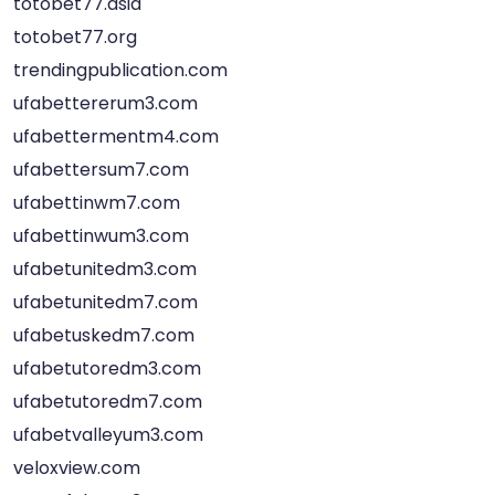
totobet77.asia
totobet77.org
trendingpublication.com
ufabettererum3.com
ufabettermentm4.com
ufabettersum7.com
ufabettinwm7.com
ufabettinwum3.com
ufabetunitedm3.com
ufabetunitedm7.com
ufabetuskedm7.com
ufabetutoredm3.com
ufabetutoredm7.com
ufabetvalleyum3.com
veloxview.com