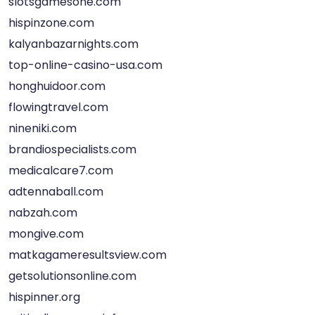
slotsgamesone.com
hispinzone.com
kalyanbazarnights.com
top-online-casino-usa.com
honghuidoor.com
flowingtravel.com
nineniki.com
brandiospecialists.com
medicalcare7.com
adtennaball.com
nabzah.com
mongive.com
matkagameresultsview.com
getsolutionsonline.com
hispinner.org