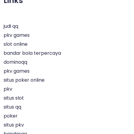
Links
judi qq
pkv games
slot online
bandar bola terpercaya
dominoqq
pkv games
situs poker online
pkv
situs slot
situs qq
poker
situs pkv
bandarqq