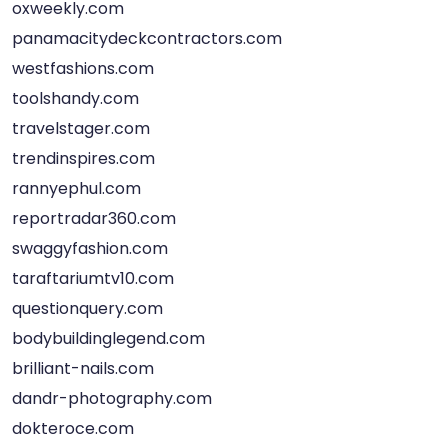
oxweekly.com
panamacitydeckcontractors.com
westfashions.com
toolshandy.com
travelstager.com
trendinspires.com
rannyephul.com
reportradar360.com
swaggyfashion.com
taraftariumtv10.com
questionquery.com
bodybuildinglegend.com
brilliant-nails.com
dandr-photography.com
dokteroce.com