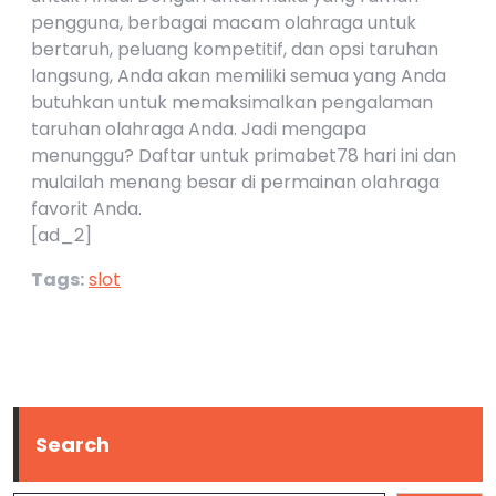
pengguna, berbagai macam olahraga untuk
bertaruh, peluang kompetitif, dan opsi taruhan
langsung, Anda akan memiliki semua yang Anda
butuhkan untuk memaksimalkan pengalaman
taruhan olahraga Anda. Jadi mengapa
menunggu? Daftar untuk primabet78 hari ini dan
mulailah menang besar di permainan olahraga
favorit Anda.
[ad_2]
Tags:
slot
Search