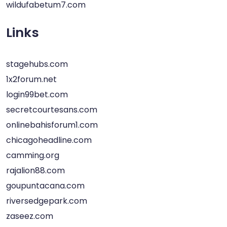
wildufabetum7.com
Links
stagehubs.com
1x2forum.net
login99bet.com
secretcourtesans.com
onlinebahisforum1.com
chicagoheadline.com
camming.org
rajalion88.com
goupuntacana.com
riversedgepark.com
zaseez.com