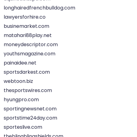
longhairedfrenchbulldog.com
lawyersforhire.co
businemarket.com
matahari88play.net
moneydescriptor.com
youthsmagazine.com
painaidee.net
sportsdarkest.com
webtoon.biz
thesportswires.com
hyungpro.com
sportingnewsnet.com
sportstime24day.com
sporteslive.com
theblingblingshields.com