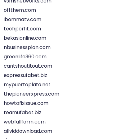
vsmsnetworks.com
offthem.com
ibommatv.com
techporfit.com
bekasionline.com
nbusinessplan.com
greenlife360.com
cantshoutitout.com
expressufabet.biz
mypuertoplata.net
thepioneerxpress.com
howtofixissue.com
teamufabet.biz
webfullform.com
allviddownload.com