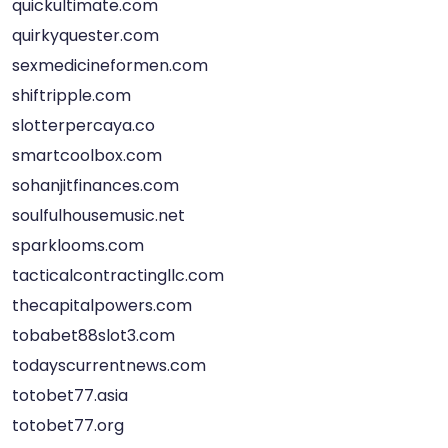
quickultimate.com
quirkyquester.com
sexmedicineformen.com
shiftripple.com
slotterpercaya.co
smartcoolbox.com
sohanjitfinances.com
soulfulhousemusic.net
sparklooms.com
tacticalcontractingllc.com
thecapitalpowers.com
tobabet88slot3.com
todayscurrentnews.com
totobet77.asia
totobet77.org