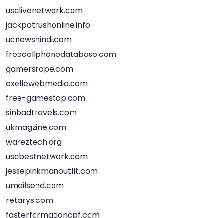
usalivenetwork.com
jackpotrushonline.info
ucnewshindi.com
freecellphonedatabase.com
gamersrope.com
exellewebmedia.com
free-gamestop.com
sinbadtravels.com
ukmagzine.com
wareztech.org
usabestnetwork.com
jessepinkmanoutfit.com
umailsend.com
retarys.com
fasterformationcpf.com