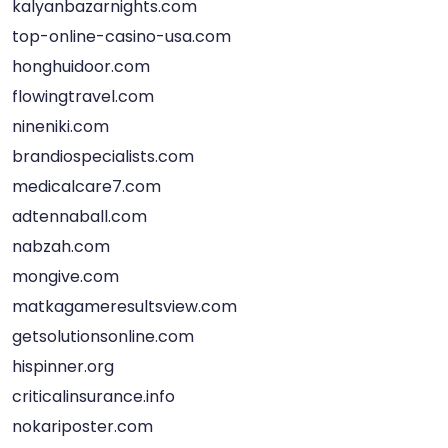
kalyanbazarnights.com
top-online-casino-usa.com
honghuidoor.com
flowingtravel.com
nineniki.com
brandiospecialists.com
medicalcare7.com
adtennaball.com
nabzah.com
mongive.com
matkagameresultsview.com
getsolutionsonline.com
hispinner.org
criticalinsurance.info
nokariposter.com