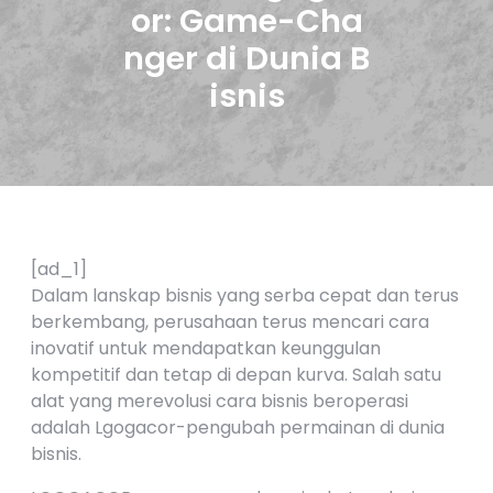
or: Game-Cha
nger di Dunia B
isnis
[ad_1]
Dalam lanskap bisnis yang serba cepat dan terus
berkembang, perusahaan terus mencari cara
inovatif untuk mendapatkan keunggulan
kompetitif dan tetap di depan kurva. Salah satu
alat yang merevolusi cara bisnis beroperasi
adalah Lgogacor-pengubah permainan di dunia
bisnis.