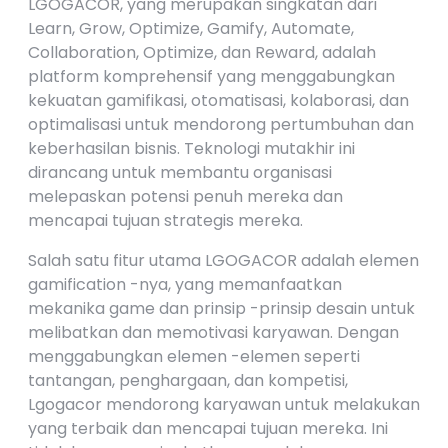
LGOGACOR, yang merupakan singkatan dari
Learn, Grow, Optimize, Gamify, Automate,
Collaboration, Optimize, dan Reward, adalah
platform komprehensif yang menggabungkan
kekuatan gamifikasi, otomatisasi, kolaborasi, dan
optimalisasi untuk mendorong pertumbuhan dan
keberhasilan bisnis. Teknologi mutakhir ini
dirancang untuk membantu organisasi
melepaskan potensi penuh mereka dan
mencapai tujuan strategis mereka.
Salah satu fitur utama LGOGACOR adalah elemen
gamification -nya, yang memanfaatkan
mekanika game dan prinsip -prinsip desain untuk
melibatkan dan memotivasi karyawan. Dengan
menggabungkan elemen -elemen seperti
tantangan, penghargaan, dan kompetisi,
Lgogacor mendorong karyawan untuk melakukan
yang terbaik dan mencapai tujuan mereka. Ini