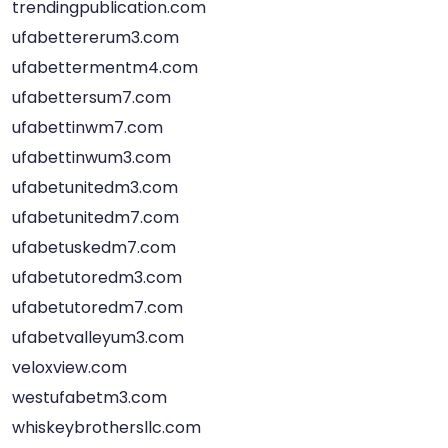
trendingpublication.com
ufabettererum3.com
ufabettermentm4.com
ufabettersum7.com
ufabettinwm7.com
ufabettinwum3.com
ufabetunitedm3.com
ufabetunitedm7.com
ufabetuskedm7.com
ufabetutoredm3.com
ufabetutoredm7.com
ufabetvalleyum3.com
veloxview.com
westufabetm3.com
whiskeybrothersllc.com