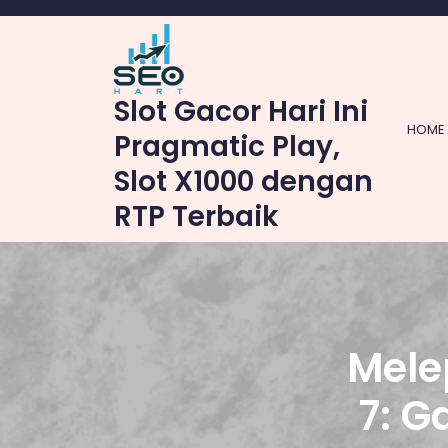
Skip
to
content
Slot Gacor Hari Ini
HOME
Pragmatic Play,
Slot X1000 dengan
RTP Terbaik
Mele
7: 