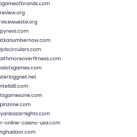
ogameofbrands.com
review.org
rvicewueste.org
ppyrevs.com
tkanumbernow.com
jobcirculars.com
althmoreoverfitness.com
pslotxgames.com
uterloggnet.net
ntella6.com
otsgamesone.com
spinzone.com
lyanbazarnights.com
p-online-casino-usa.com
nghuidoor.com