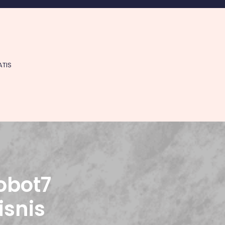
ATIS
obot7
snis