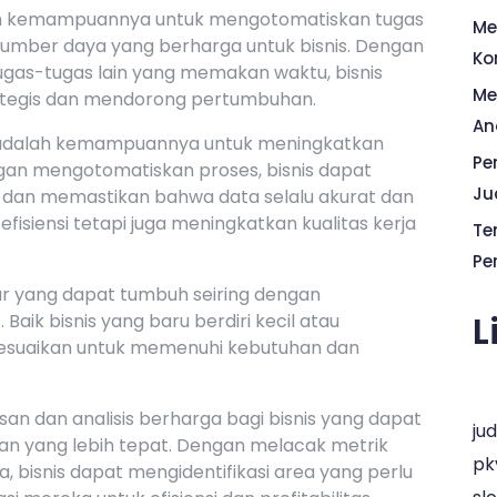
lah kemampuannya untuk mengotomatiskan tugas
Me
umber daya yang berharga untuk bisnis. Dengan
Ko
ugas-tugas lain yang memakan waktu, bisnis
Me
trategis dan mendorong pertumbuhan.
An
7 adalah kemampuannya untuk meningkatkan
Pe
gan mengotomatiskan proses, bisnis dapat
Ju
 dan memastikan bahwa data selalu akurat dan
 efisiensi tetapi juga meningkatkan kualitas kerja
Te
Pe
ukur yang dapat tumbuh seiring dengan
L
ik bisnis yang baru berdiri kecil atau
sesuaikan untuk memenuhi kebutuhan dan
an dan analisis berharga bagi bisnis yang dapat
jud
 yang lebih tepat. Dengan melacak metrik
pk
, bisnis dapat mengidentifikasi area yang perlu