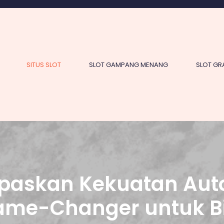
SITUS SLOT
SLOT GAMPANG MENANG
SLOT GR
paskan Kekuatan Aut
Game-Changer untuk Bi