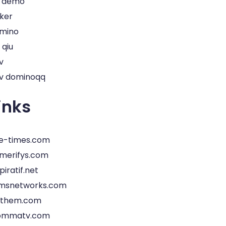
 demo
ker
mino
 qiu
v
v dominoqq
inks
e-times.com
merifys.com
piratif.net
msnetworks.com
fthem.com
ommatv.com