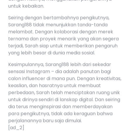
untuk kebaikan.
Seiring dengan bertambahnya pengikutnya,
Sarang188 tidak menunjukkan tanda-tanda
melambat. Dengan kolaborasi dengan merek
ternama dan proyek menarik yang akan segera
terjadi, Sarah siap untuk memberikan pengaruh
yang lebih besar di dunia media sosial.
Kesimpulannya, Sarang188 lebih dari sekedar
sensasi Instagram – dia adalah panutan bagi
calon influencer di mana pun. Dengan kreativitas,
keaslian, dan hasratnya untuk membuat
perbedaan, Sarah telah menciptakan ruang unik
untuk dirinya sendiri di lanskap digital. Dan seiring
dia terus menginspirasi dan memberdayakan
para pengikutnya, tidak ada keraguan bahwa
perjalanannya baru saja dimulai.
[ad_2]