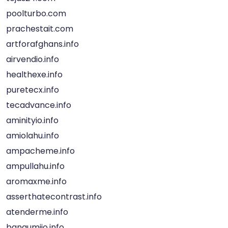
poolturbo.com
prachestait.com
artforafghans.info
airvendio.info
healthexe.info
puretecx.info
tecadvance.info
aminityio.info
amiolahu.info
ampacheme.info
ampullahu.info
aromaxme.info
asserthatecontrast.info
atenderme.info
bangumiio.info