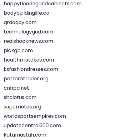
happyflooringandcabinets.com
bodybuildinglife.co
qrdoggy.com
technologygud.com
realshocknews.com
pickgb.com
healthmistakes.com
ksfashiondresses.com
patterntrader.org
cnhpa.net
sitalotus.com
supernotes.org
worldsportsempires.com
updatecentral360.com
katamastah.com