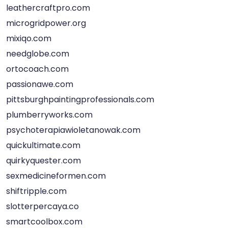
leathercraftpro.com
microgridpower.org
mixiqo.com
needglobe.com
ortocoach.com
passionawe.com
pittsburghpaintingprofessionals.com
plumberryworks.com
psychoterapiawioletanowak.com
quickultimate.com
quirkyquester.com
sexmedicineformen.com
shiftripple.com
slotterpercaya.co
smartcoolbox.com