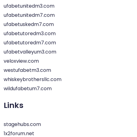
ufabetunitedm3.com
ufabetunitedm7.com
ufabetuskedm7.com
ufabetutoredm3.com
ufabetutoredm7.com
ufabetvalleyum3.com
veloxview.com
westufabetm3.com
whiskeybrothersllc.com
wildufabetum7.com
Links
stagehubs.com
1x2forum.net