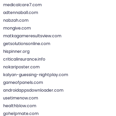
medicalcare7.com
adtennaball.com
nabzah.com
mongive.com
matkagameresultsview.com
getsolutionsonline.com
hispinner.org
criticalinsurance.info
nokariposter.com
kalyan-guessing-nightplay.com
gameofpanels.com
androidappsdownloader.com
usetimenow.com
healthblow.com
gohelpmate.com