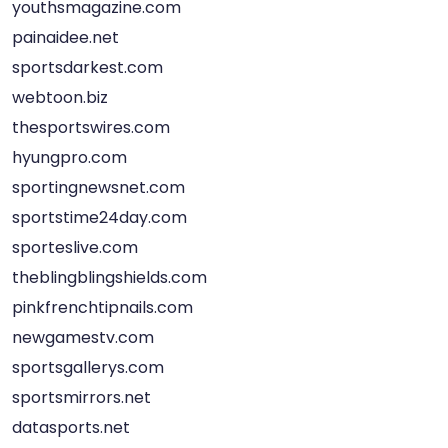
youthsmagazine.com
painaidee.net
sportsdarkest.com
webtoon.biz
thesportswires.com
hyungpro.com
sportingnewsnet.com
sportstime24day.com
sporteslive.com
theblingblingshields.com
pinkfrenchtipnails.com
newgamestv.com
sportsgallerys.com
sportsmirrors.net
datasports.net