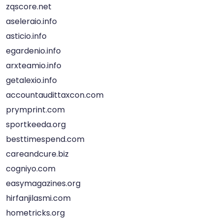
zqscore.net
aseleraio.info
asticio.info
egardenio.info
arxteamio.info
getalexio.info
accountaudittaxcon.com
prymprint.com
sportkeeda.org
besttimespend.com
careandcure.biz
cogniyo.com
easymagazines.org
hirfanjilasmi.com
hometricks.org