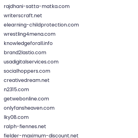
rajdhani-satta-matka.com
writerscraft.net
elearning-childprotection.com
wrestling4mena.com
knowledgeforall.info
brand2lastio.com
usadigitalservices.com
socialhoppers.com
creativedream.net
n2315.com
getwebonline.com
onlyfansheaven.com
lky08.com
ralph-fiennes.net
fielder-maximum-discount.net