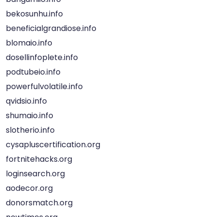
bekosunhu.info
beneficialgrandiose.info
blomaio.info
dosellinfoplete.info
podtubeio.info
powerfulvolatile.info
qvidsio.info
shumaio.info
slotherio.info
cysapluscertification.org
fortnitehacks.org
loginsearch.org
aodecor.org
donorsmatch.org