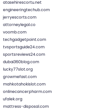
atasehirescortu.net
engineeringtechub.com
jerryescorts.com
attorneylegal.co
voomb.com
techgadgetpoint.com
tvsportsguide24.com
sportsreviews24.com
dubai360blog.com
lucky77slot.org
growmefast.com
mahkotahokislot.com
onlinecancerpharm.com
ufalek.org
mattress-disposal.com