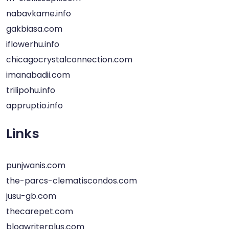
nabavkame.info
gakbiasa.com
iflowerhu.info
chicagocrystalconnection.com
imanabadii.com
trilipohu.info
appruptio.info
Links
punjwanis.com
the-parcs-clematiscondos.com
jusu-gb.com
thecarepet.com
blogwriterplus.com