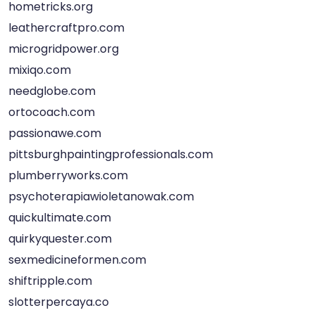
hometricks.org
leathercraftpro.com
microgridpower.org
mixiqo.com
needglobe.com
ortocoach.com
passionawe.com
pittsburghpaintingprofessionals.com
plumberryworks.com
psychoterapiawioletanowak.com
quickultimate.com
quirkyquester.com
sexmedicineformen.com
shiftripple.com
slotterpercaya.co