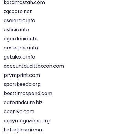
katamastah.com
zqscore.net
aseleraio.info
asticio.info
egardenio.info
arxteamio.info
getalexio.info
accountaudittaxcon.com
prymprint.com
sportkeeda.org
besttimespend.com
careandcure.biz
cogniyo.com
easymagazines.org
hirfanjilasmi.com