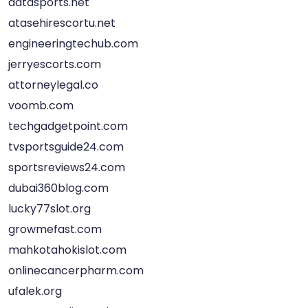
datasports.net
atasehirescortu.net
engineeringtechub.com
jerryescorts.com
attorneylegal.co
voomb.com
techgadgetpoint.com
tvsportsguide24.com
sportsreviews24.com
dubai360blog.com
lucky77slot.org
growmefast.com
mahkotahokislot.com
onlinecancerpharm.com
ufalek.org