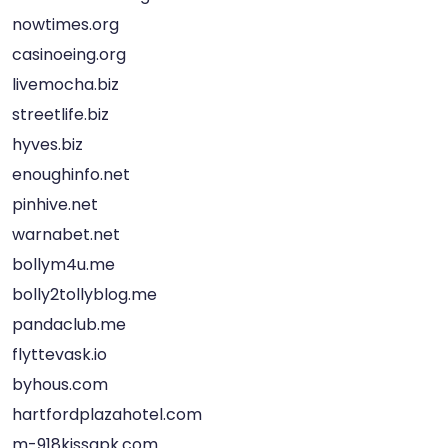
nowtimes.org
casinoeing.org
livemocha.biz
streetlife.biz
hyves.biz
enoughinfo.net
pinhive.net
warnabet.net
bollym4u.me
bolly2tollyblog.me
pandaclub.me
flyttevask.io
byhous.com
hartfordplazahotel.com
m-918kissapk.com