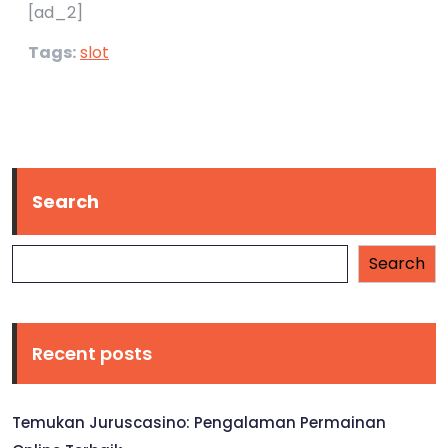
[ad_2]
Tags:
slot
Search
Search
Recent posts
Temukan Juruscasino: Pengalaman Permainan