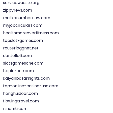
servicewueste.org
zippyrevs.com
matkanumbernow.com
myjobcirculars.com
healthmoreoverfitness.com
topslotxgames.com
routerloggnet.net
dantella6.com
slotsgamesone.com
hispinzone.com
kalyanbazarnights.com
top-online-casino-usa.com
honghuidoor.com
flowingtravel.com
nineniki.com