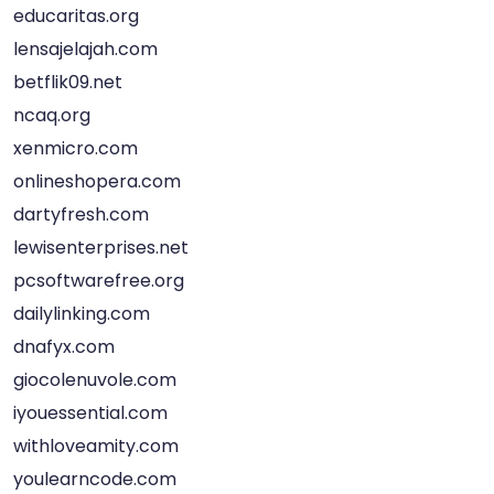
educaritas.org
lensajelajah.com
betflik09.net
ncaq.org
xenmicro.com
onlineshopera.com
dartyfresh.com
lewisenterprises.net
pcsoftwarefree.org
dailylinking.com
dnafyx.com
giocolenuvole.com
iyouessential.com
withloveamity.com
youlearncode.com