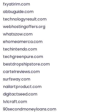
fxyatirim.com
abbuguide.com
technologyresult.com
webhostingoffers.org
whatszow.com
ehomeamerca.com
techintendo.com
techgreenpure.com
bestdropshipstore.com
cartelreviews.com
surfsway.com
nailartproduct.com
digitactseed.com
lvlcraft.com
90secondmoneyloans.com