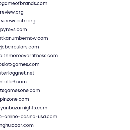
ogameofbrands.com
review.org
rvicewueste.org
ppyrevs.com
tkanumbernow.com
jobcirculars.com
althmoreoverfitness.com
pslotxgames.com
uterloggnet.net
ntella6.com
otsgamesone.com
spinzone.com
lyanbazarnights.com
p-online-casino-usa.com
nghuidoor.com