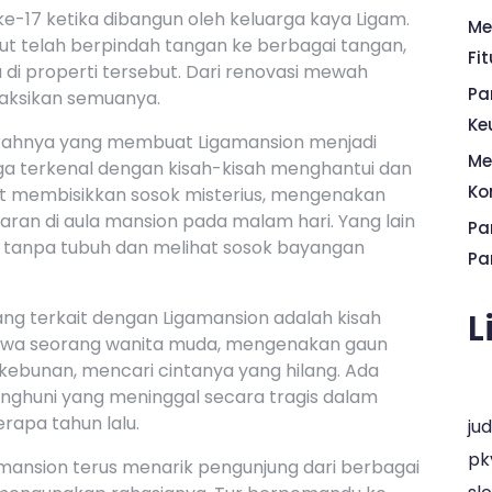
e-17 ketika dibangun oleh keluarga kaya Ligam.
Me
ut telah berpindah tangan ke berbagai tangan,
Fi
i properti tersebut. Dari renovasi mewah
Pa
yaksikan semuanya.
Ke
arahnya yang membuat Ligamansion menjadi
Me
ga terkenal dengan kisah-kisah menghantui dan
Ko
 membisikkan sosok misterius, mengenakan
aran di aula mansion pada malam hari. Yang lain
Pa
tanpa tubuh dan melihat sosok bayangan
Pa
L
yang terkait dengan Ligamansion adalah kisah
hwa seorang wanita muda, mengenakan gaun
rkebunan, mencari cintanya yang hilang. Ada
enghuni yang meninggal secara tragis dalam
rapa tahun lalu.
jud
pk
mansion terus menarik pengunjung dari berbagai