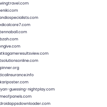
owingtravel.com
neniki.com
andiospecialists.com
dicalcare7.com
tennaball.com
bzah.com
ngive.com
tkagameresultsview.com
tsolutionsonline.com
spinner.org
iticalinsurance.info
kariposter.com
lyan-guessing-nightplay.com
meofpanels.com
droidappsdownloader.com