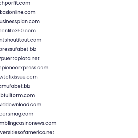
chporfit.com
kasionline.com
usinessplan.com
eenlife360.com
ntshoutitout.com
pressufabet.biz
puertoplata.net
epioneerxpress.com
wtofixissue.com
amufabet.biz
bfullform.com
lviddownload.com
corsmag.com
mblingcasinonews.com
iversitiesofamerica.net