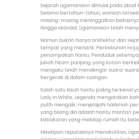
Sejarah Ligamansion dimulai pada abad k
Selama bertahun-tahun, warisan terseb
masing-masing meninggalkan bekasnya d
hingga skandal, Ligamansion telah men
Namun bukan hanya arsitektur dan sej
tempat yang menarik. Perkebunan ini ju
penampakan hantu. Penduduk setempat
jubah hitam panjang, yang konon berkeli
mengaku telah mendengar suara-suara 
bergerak di dalam ruangan.
Salah satu kisah hantu paling terkenal 
Lady in White. Legenda mengatakan ba
putih mengalir, menjelajahi halaman pe
yang bilang dia adalah hantu mantan p
kebakaran yang melalap rumah itu bebe
Meskipun reputasinya menakutkan, Liga