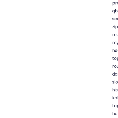
pr
qb
se
zi
ma
my
he
to
ro
da
sl
hi
ka
to
ho