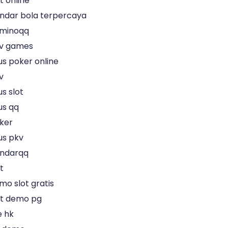
t online
ndar bola terpercaya
minoqq
v games
tus poker online
v
us slot
tus qq
ker
tus pkv
ndarqq
t
mo slot gratis
ot demo pg
e hk