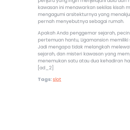
penjuru yang ingin menjelajahi aula d
kawasan ini menawarkan sekilas kisah 
mengagumi arsitekturnya yang menakjub
pernah menyebutnya sebagai rumah.
Apakah Anda penggemar sejarah, pecinta
pertemuan hantu, Ligamansion memiliki
Jadi mengapa tidak melangkah melewa
sejarah, dan misteri kawasan yang memp
menemukan satu atau dua kehadiran hant
[ad_2]
Tags:
slot