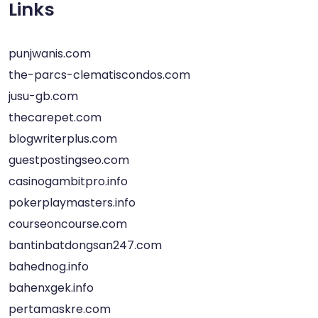
Links
punjwanis.com
the-parcs-clematiscondos.com
jusu-gb.com
thecarepet.com
blogwriterplus.com
guestpostingseo.com
casinogambitpro.info
pokerplaymasters.info
courseoncourse.com
bantinbatdongsan247.com
bahednog.info
bahenxgek.info
pertamaskre.com