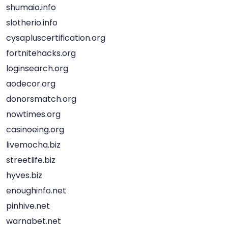
shumaio.info
slotherio.info
cysapluscertification.org
fortnitehacks.org
loginsearch.org
aodecor.org
donorsmatch.org
nowtimes.org
casinoeing.org
livemocha.biz
streetlife.biz
hyves.biz
enoughinfo.net
pinhive.net
warnabet.net