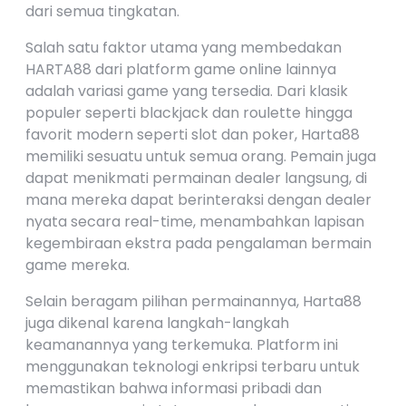
dari semua tingkatan.
Salah satu faktor utama yang membedakan
HARTA88 dari platform game online lainnya
adalah variasi game yang tersedia. Dari klasik
populer seperti blackjack dan roulette hingga
favorit modern seperti slot dan poker, Harta88
memiliki sesuatu untuk semua orang. Pemain juga
dapat menikmati permainan dealer langsung, di
mana mereka dapat berinteraksi dengan dealer
nyata secara real-time, menambahkan lapisan
kegembiraan ekstra pada pengalaman bermain
game mereka.
Selain beragam pilihan permainannya, Harta88
juga dikenal karena langkah-langkah
keamanannya yang terkemuka. Platform ini
menggunakan teknologi enkripsi terbaru untuk
memastikan bahwa informasi pribadi dan