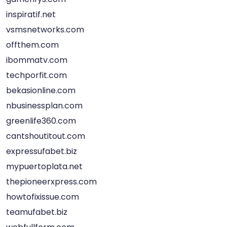
inspiratif.net
vsmsnetworks.com
offthem.com
ibommatv.com
techporfit.com
bekasionline.com
nbusinessplan.com
greenlife360.com
cantshoutitout.com
expressufabet.biz
mypuertoplata.net
thepioneerxpress.com
howtofixissue.com
teamufabet.biz