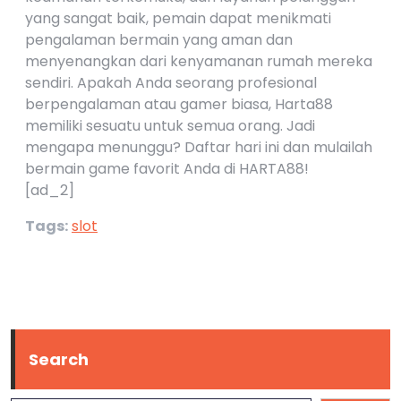
yang sangat baik, pemain dapat menikmati
pengalaman bermain yang aman dan
menyenangkan dari kenyamanan rumah mereka
sendiri. Apakah Anda seorang profesional
berpengalaman atau gamer biasa, Harta88
memiliki sesuatu untuk semua orang. Jadi
mengapa menunggu? Daftar hari ini dan mulailah
bermain game favorit Anda di HARTA88!
[ad_2]
Tags:
slot
Search