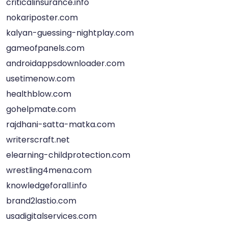
criticalinsurance.info
nokariposter.com
kalyan-guessing-nightplay.com
gameofpanels.com
androidappsdownloader.com
usetimenow.com
healthblow.com
gohelpmate.com
rajdhani-satta-matka.com
writerscraft.net
elearning-childprotection.com
wrestling4mena.com
knowledgeforall.info
brand2lastio.com
usadigitalservices.com