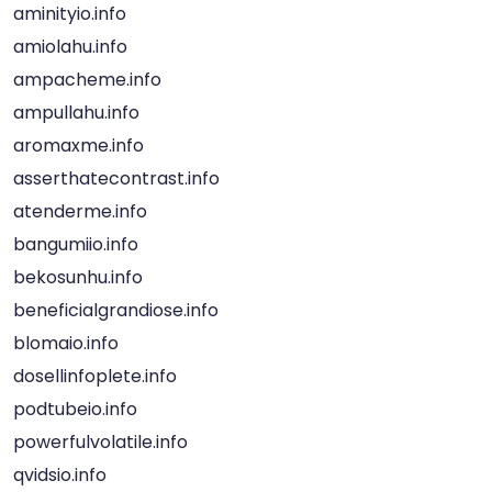
aminityio.info
amiolahu.info
ampacheme.info
ampullahu.info
aromaxme.info
asserthatecontrast.info
atenderme.info
bangumiio.info
bekosunhu.info
beneficialgrandiose.info
blomaio.info
dosellinfoplete.info
podtubeio.info
powerfulvolatile.info
qvidsio.info