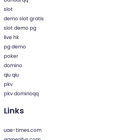
slot
demo slot gratis
slot demo pg
live hk
pg demo
poker
domino
qiu qiu
pkv
pkv dominoqq
Links
uae-times.com
gamerifys.com