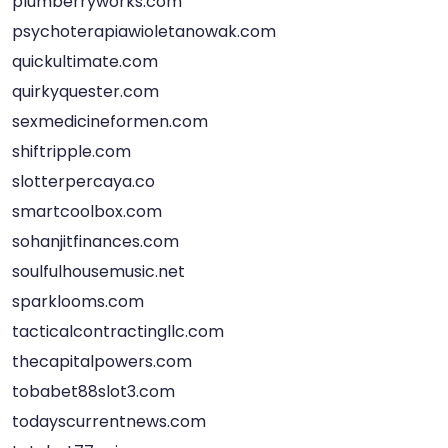
plumberryworks.com
psychoterapiawioletanowak.com
quickultimate.com
quirkyquester.com
sexmedicineformen.com
shiftripple.com
slotterpercaya.co
smartcoolbox.com
sohanjitfinances.com
soulfulhousemusic.net
sparklooms.com
tacticalcontractingllc.com
thecapitalpowers.com
tobabet88slot3.com
todayscurrentnews.com