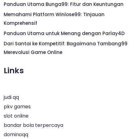
Panduan Utama Bunga99: Fitur dan Keuntungan
Memahami Platform Winlose99: Tinjauan
Komprehensif
Panduan Utama untuk Menang dengan Parlay4D
Dari Santai ke Kompetitif: Bagaimana Tambang99
Merevolusi Game Online
Links
judi qq
pkv games
slot online
bandar bola terpercaya
dominoqq