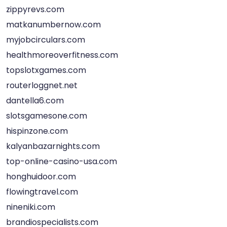
zippyrevs.com
matkanumbernow.com
myjobcirculars.com
healthmoreoverfitness.com
topslotxgames.com
routerloggnet.net
dantella6.com
slotsgamesone.com
hispinzone.com
kalyanbazarnights.com
top-online-casino-usa.com
honghuidoor.com
flowingtravel.com
nineniki.com
brandiospecialists.com