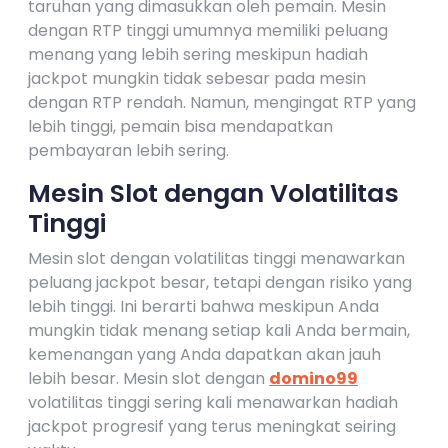
taruhan yang dimasukkan oleh pemain. Mesin
dengan RTP tinggi umumnya memiliki peluang
menang yang lebih sering meskipun hadiah
jackpot mungkin tidak sebesar pada mesin
dengan RTP rendah. Namun, mengingat RTP yang
lebih tinggi, pemain bisa mendapatkan
pembayaran lebih sering.
Mesin Slot dengan Volatilitas
Tinggi
Mesin slot dengan volatilitas tinggi menawarkan
peluang jackpot besar, tetapi dengan risiko yang
lebih tinggi. Ini berarti bahwa meskipun Anda
mungkin tidak menang setiap kali Anda bermain,
kemenangan yang Anda dapatkan akan jauh
lebih besar. Mesin slot dengan
domino99
volatilitas tinggi sering kali menawarkan hadiah
jackpot progresif yang terus meningkat seiring