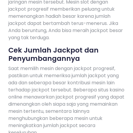
jaringan mesin tersebut. Mesin slot dengan
jackpot progresif memberikan peluang untuk
memenangkan hadiah besar karena jumlah
jackpot dapat bertambah terus-menerus. Jika
Anda beruntung, Anda bisa meraih jackpot besar
yang tak terduga.
Cek Jumlah Jackpot dan
Penyumbangannya
Saat memilih mesin dengan jackpot progresif,
pastikan untuk memeriksa jumlah jackpot yang
ada dan seberapa besar kontribusi mesin lain
terhadap jackpot tersebut. Beberapa situs kasino
online menawarkan jackpot progresif yang dapat
dimenangkan oleh siapa saja yang memainkan
mesin tertentu, sementara lainnya
menghubungkan beberapa mesin untuk
meningkatkan jumlah jackpot secara
keseluruhan.