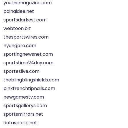
youthsmagazine.com
painaidee.net
sportsdarkest.com
webtoon.biz
thesportswires.com
hyungpro.com
sportingnewsnet.com
sportstime24day.com
sporteslive.com
theblingblingshields.com
pinkfrenchtipnails.com
newgamestv.com
sportsgallerys.com
sportsmirrors.net
datasports.net