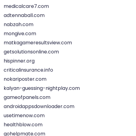
medicalcare7.com
adtennaball.com
nabzah.com
mongive.com
matkagameresultsview.com
getsolutionsonline.com
hispinner.org
criticalinsurance.info
nokariposter.com
kalyan-guessing-nightplay.com
gameofpanels.com
androidappsdownloader.com
usetimenow.com
healthblow.com
gohelpmate.com