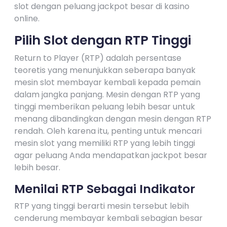
slot dengan peluang jackpot besar di kasino
online.
Pilih Slot dengan RTP Tinggi
Return to Player (RTP) adalah persentase
teoretis yang menunjukkan seberapa banyak
mesin slot membayar kembali kepada pemain
dalam jangka panjang. Mesin dengan RTP yang
tinggi memberikan peluang lebih besar untuk
menang dibandingkan dengan mesin dengan RTP
rendah. Oleh karena itu, penting untuk mencari
mesin slot yang memiliki RTP yang lebih tinggi
agar peluang Anda mendapatkan jackpot besar
lebih besar.
Menilai RTP Sebagai Indikator
RTP yang tinggi berarti mesin tersebut lebih
cenderung membayar kembali sebagian besar