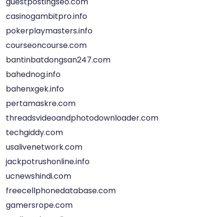
guestpostingseo.com
casinogambitpro.info
pokerplaymasters.info
courseoncourse.com
bantinbatdongsan247.com
bahednog.info
bahenxgek.info
pertamaskre.com
threadsvideoandphotodownloader.com
techgiddy.com
usalivenetwork.com
jackpotrushonline.info
ucnewshindi.com
freecellphonedatabase.com
gamersrope.com