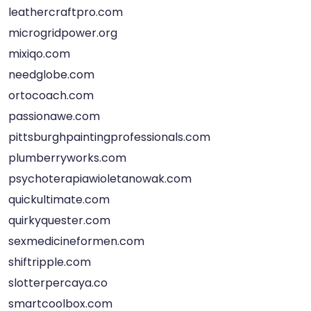
leathercraftpro.com
microgridpower.org
mixiqo.com
needglobe.com
ortocoach.com
passionawe.com
pittsburghpaintingprofessionals.com
plumberryworks.com
psychoterapiawioletanowak.com
quickultimate.com
quirkyquester.com
sexmedicineformen.com
shiftripple.com
slotterpercaya.co
smartcoolbox.com