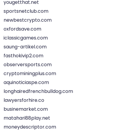
yougetthat.net
sportsnetclub.com
newbestcrypto.com
oxfordsave.com
iclassicgames.com
saung-artikel.com
fasthokivip2.com
observersports.com
cryptominingplus.com
aquinoticiaspe.com
longhairedfrenchbulldog.com
lawyersforhire.co
businemarket.com
matahari88play.net
moneydescriptor.com