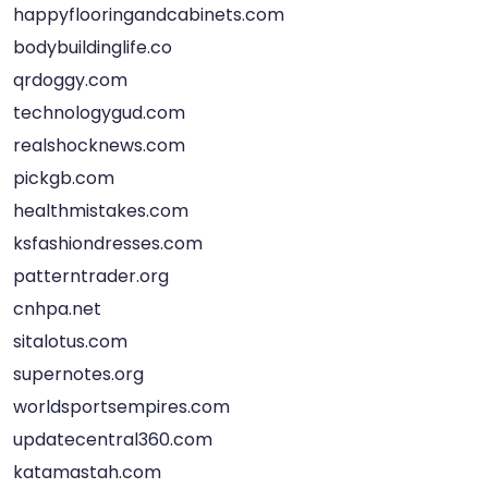
happyflooringandcabinets.com
bodybuildinglife.co
qrdoggy.com
technologygud.com
realshocknews.com
pickgb.com
healthmistakes.com
ksfashiondresses.com
patterntrader.org
cnhpa.net
sitalotus.com
supernotes.org
worldsportsempires.com
updatecentral360.com
katamastah.com