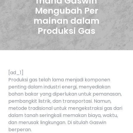
mana Gaswin
Mengubah Per
mainan dalam
Produksi Gas
[ad_1]
Produksi gas telah lama menjadi komponen
penting dalam industri energi, menyediakan
bahan bakar yang diperlukan untuk pemanasan,
pembangkit listrik, dan transportasi. Namun,
metode tradisional untuk mengekstraksi gas dari
dalam tanah seringkali memakan biaya, waktu,
dan merusak lingkungan. Di situlah Gaswin
berperan.