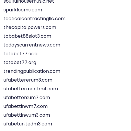
soulfulhousemusic.net
sparklooms.com
tacticalcontractingllc.com
thecapitalpowers.com
tobabet88slot3.com
todayscurrentnews.com
totobet77.asia
totobet77.org
trendingpublication.com
ufabettererum3.com
ufabettermentm4.com
ufabettersum7.com
ufabettinwm7.com
ufabettinwum3.com
ufabetunitedm3.com