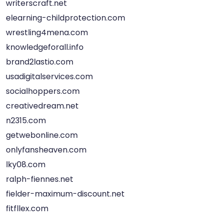
writerscraft.net
elearning-childprotection.com
wrestling4mena.com
knowledgeforall.info
brand2lastio.com
usadigitalservices.com
socialhoppers.com
creativedream.net
n2315.com
getwebonline.com
onlyfansheaven.com
lky08.com
ralph-fiennes.net
fielder-maximum-discount.net
fitfllex.com