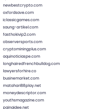
newbestcrypto.com
oxfordsave.com
iclassicgames.com
saung-artikel.com
fasthokivip2.com
observersports.com
cryptominingplus.com
aquinoticiaspe.com
longhairedfrenchbulldog.com
lawyersforhire.co
businemarket.com
matahari88play.net
moneydescriptor.com
youthsmagazine.com
painaidee.net