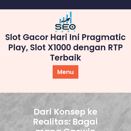
Skip
to
content
Slot Gacor Hari Ini Pragmatic
Play, Slot X1000 dengan RTP
Terbaik
Menu
Dari Konsep ke
Realitas: Bagai