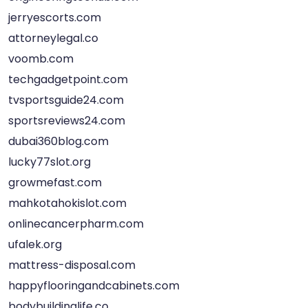
jerryescorts.com
attorneylegal.co
voomb.com
techgadgetpoint.com
tvsportsguide24.com
sportsreviews24.com
dubai360blog.com
lucky77slot.org
growmefast.com
mahkotahokislot.com
onlinecancerpharm.com
ufalek.org
mattress-disposal.com
happyflooringandcabinets.com
bodybuildinglife.co