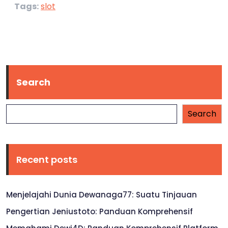
Tags:
slot
Search
Search
Recent posts
Menjelajahi Dunia Dewanaga77: Suatu Tinjauan
Pengertian Jeniustoto: Panduan Komprehensif