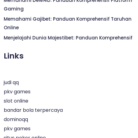
Memahami Dewi4D: Panduan Komprehensif Platform
Gaming
Memahami Gajibet: Panduan Komprehensif Taruhan
Online
Menjelajahi Dunia Majestibet: Panduan Komprehensif
Links
judi qq
pkv games
slot online
bandar bola terpercaya
dominoqq
pkv games
situs poker online