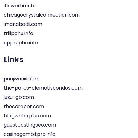
iflowerhu.info
chicagocrystalconnection.com
imanabadii.com
trilipohu.info
appruptio.info
Links
punjwanis.com
the-parcs-clematiscondos.com
jusu-gb.com
thecarepet.com
blogwriterplus.com
guestpostingseo.com
casinogambitpro.info