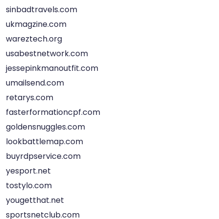
sinbadtravels.com
ukmagzine.com
wareztech.org
usabestnetwork.com
jessepinkmanoutfit.com
umailsend.com
retarys.com
fasterformationcpf.com
goldensnuggles.com
lookbattlemap.com
buyrdpservice.com
yesport.net
tostylo.com
yougetthat.net
sportsnetclub.com