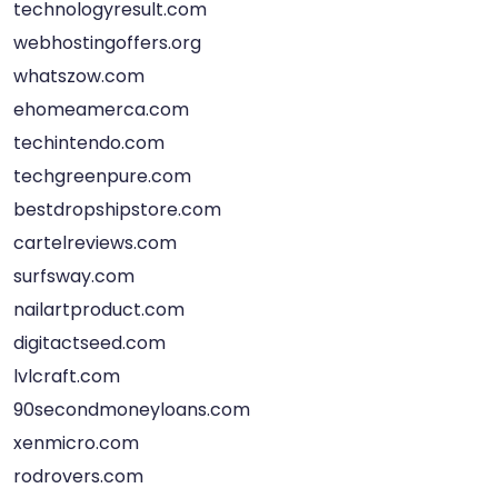
technologyresult.com
webhostingoffers.org
whatszow.com
ehomeamerca.com
techintendo.com
techgreenpure.com
bestdropshipstore.com
cartelreviews.com
surfsway.com
nailartproduct.com
digitactseed.com
lvlcraft.com
90secondmoneyloans.com
xenmicro.com
rodrovers.com