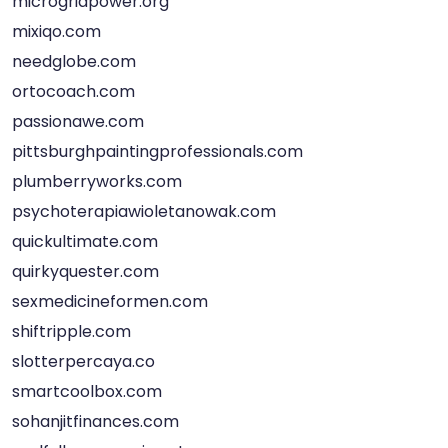
microgridpower.org
mixiqo.com
needglobe.com
ortocoach.com
passionawe.com
pittsburghpaintingprofessionals.com
plumberryworks.com
psychoterapiawioletanowak.com
quickultimate.com
quirkyquester.com
sexmedicineformen.com
shiftripple.com
slotterpercaya.co
smartcoolbox.com
sohanjitfinances.com