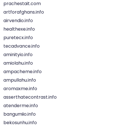
prachestait.com
artforafghans.info
airvendio.info
healthexe.info
puretecx.info
tecadvance.info
aminityio.info
amiolahu.info
ampacheme.info
ampullahu.info
aromaxme.info
asserthatecontrast.info
atenderme.info
bangumiio.info
bekosunhu.info