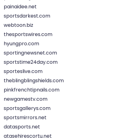
painaidee.net
sportsdarkest.com
webtoon.biz
thesportswires.com
hyungpro.com
sportingnewsnet.com
sportstime24day.com
sporteslive.com
theblingblingshields.com
pinkfrenchtipnails.com
newgamestv.com
sportsgallerys.com
sportsmirrors.net
datasports.net
atasehirescortu.net