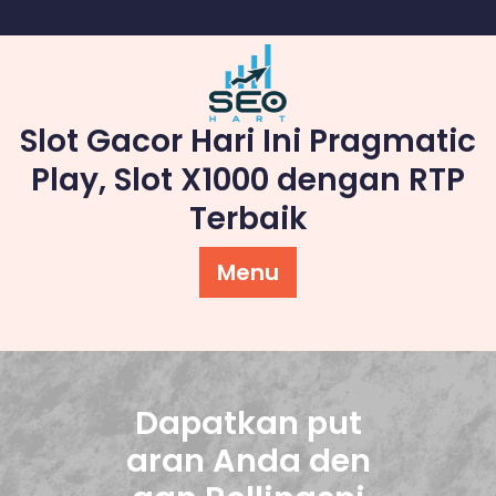
Skip
to
content
Slot Gacor Hari Ini Pragmatic
Play, Slot X1000 dengan RTP
Terbaik
Menu
Dapatkan put
aran Anda den