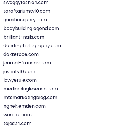
swaggyfashion.com
taraftariumtv10.com
questionquery.com
bodybuildinglegend.com
brilliant-nails.com
dandr-photography.com
dokteroce.com
journal-francais.com
justintv10.com
lawyerule.com
mediamingleseaco.com
mtsmarketingblog.com
nghekiemtien.com
wasirku.com
tejas24.com