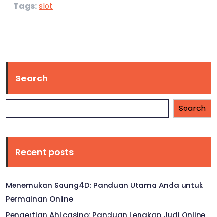
Tags:
slot
Search
Search
Recent posts
Menemukan Saung4D: Panduan Utama Anda untuk
Permainan Online
Pengertian Ahlicasino: Panduan Lengkap Judi Online