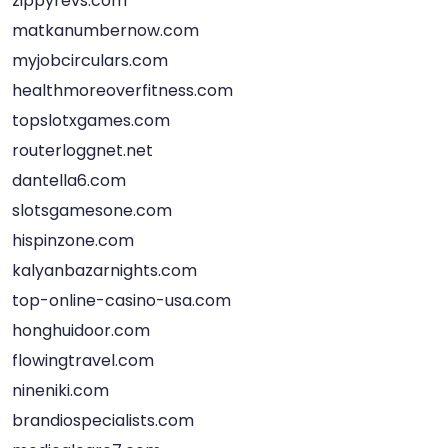
zippyrevs.com
matkanumbernow.com
myjobcirculars.com
healthmoreoverfitness.com
topslotxgames.com
routerloggnet.net
dantella6.com
slotsgamesone.com
hispinzone.com
kalyanbazarnights.com
top-online-casino-usa.com
honghuidoor.com
flowingtravel.com
nineniki.com
brandiospecialists.com