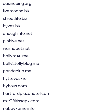
casinoeing.org
livemocha.biz
streetlife.biz
hyves.biz
enoughinfo.net
pinhive.net
warnabet.net
bollym4u.me
bolly2tollyblog.me
pandaclub.me
flyttevask.io
byhous.com
hartfordplazahotel.com
m-918kissapk.com
nabavkame.info