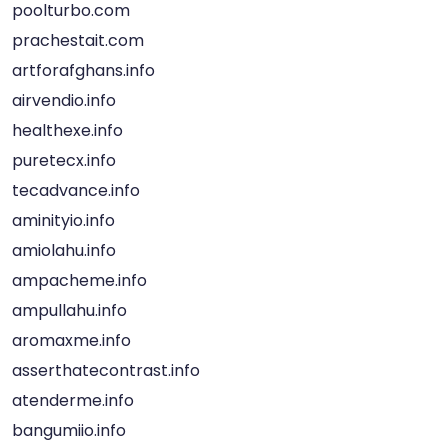
poolturbo.com
prachestait.com
artforafghans.info
airvendio.info
healthexe.info
puretecx.info
tecadvance.info
aminityio.info
amiolahu.info
ampacheme.info
ampullahu.info
aromaxme.info
asserthatecontrast.info
atenderme.info
bangumiio.info