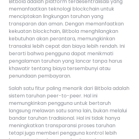
Bitbola adalah platform terdesentralisasi yang
memanfaatkan teknologi blockchain untuk
menciptakan lingkungan taruhan yang
transparan dan aman. Dengan memanfaatkan
kekuatan blockchain, Bitbola menghilangkan
kebutuhan akan perantara, memungkinkan
transaksi lebih cepat dan biaya lebih rendah. Ini
berarti bahwa pengguna dapat menikmati
pengalaman taruhan yang lancar tanpa harus
khawatir tentang biaya tersembunyi atau
penundaan pembayaran.
Salah satu fitur paling menarik dari Bitbola adalah
sistem taruhan peer-to-peer. Hal ini
memungkinkan pengguna untuk bertaruh
langsung melawan satu sama lain, bukan melalui
bandar taruhan tradisional. Hal ini tidak hanya
meningkatkan transparansi proses taruhan
tetapi juga memberi pengguna kontrol lebih