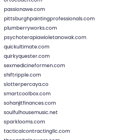
passionawe.com
pittsburghpaintingprofessionals.com
plumberryworks.com
psychoterapiawioletanowak.com
quickultimate.com
quirkyquester.com
sexmedicineformen.com
shiftripple.com
slotterpercaya.co
smartcoolbox.com
sohanjitfinances.com
soulfulhousemusic.net
sparklooms.com
tacticalcontractingllc.com