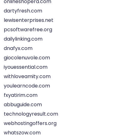
onlineshopera.com
dartyfresh.com
lewisenterprises.net
pcsoftwarefree.org
dailylinking.com
dnafyx.com
giocolenuvole.com
iyouessential.com
withloveamity.com
youlearncode.com
fxyatirim.com
abbuguide.com
technologyresult.com
webhostingoffers.org
whatszow.com