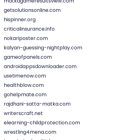
matkagameresultsview.com
getsolutionsonline.com
hispinner.org
criticalinsurance.info
nokariposter.com
kalyan-guessing-nightplay.com
gameofpanels.com
androidappsdownloader.com
usetimenow.com
healthblow.com
gohelpmate.com
rajdhani-satta-matka.com
writerscraft.net
elearning-childprotection.com
wrestling4mena.com