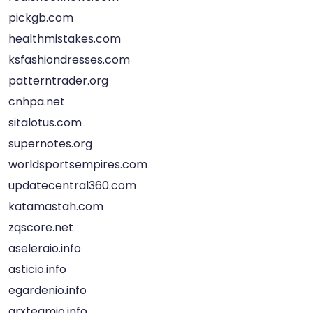
pickgb.com
healthmistakes.com
ksfashiondresses.com
patterntrader.org
cnhpa.net
sitalotus.com
supernotes.org
worldsportsempires.com
updatecentral360.com
katamastah.com
zqscore.net
aseleraio.info
asticio.info
egardenio.info
arxteamio.info