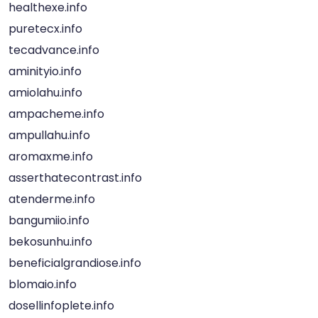
healthexe.info
puretecx.info
tecadvance.info
aminityio.info
amiolahu.info
ampacheme.info
ampullahu.info
aromaxme.info
asserthatecontrast.info
atenderme.info
bangumiio.info
bekosunhu.info
beneficialgrandiose.info
blomaio.info
dosellinfoplete.info