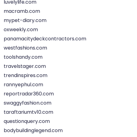
luvelylife.com
macramb.com
mypet-diary.com
oxweekly.com
panamacitydeckcontractors.com
westfashions.com
toolshandy.com
travelstager.com
trendinspires.com
rannyephul.com
reportradar360.com
swaggyfashion.com
taraftariumtv10.com
questionquery.com
bodybuildinglegend.com