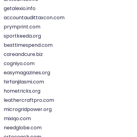
getalexio.info
accountaudittaxcon.com
prymprint.com
sportkeeda.org
besttimespend.com
careandcure.biz
cogniyo.com
easymagazines.org
hirfanjilasmi.com
hometricks.org
leathercraftpro.com
microgridpower.org
mixiqo.com
needglobe.com
ortocoach.com