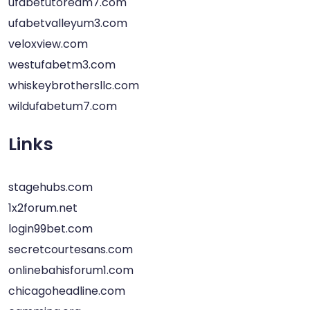
ufabetutoredm7.com
ufabetvalleyum3.com
veloxview.com
westufabetm3.com
whiskeybrothersllc.com
wildufabetum7.com
Links
stagehubs.com
1x2forum.net
login99bet.com
secretcourtesans.com
onlinebahisforum1.com
chicagoheadline.com