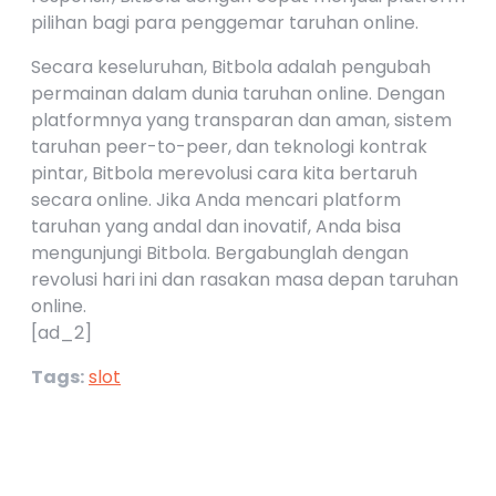
pilihan bagi para penggemar taruhan online.
Secara keseluruhan, Bitbola adalah pengubah
permainan dalam dunia taruhan online. Dengan
platformnya yang transparan dan aman, sistem
taruhan peer-to-peer, dan teknologi kontrak
pintar, Bitbola merevolusi cara kita bertaruh
secara online. Jika Anda mencari platform
taruhan yang andal dan inovatif, Anda bisa
mengunjungi Bitbola. Bergabunglah dengan
revolusi hari ini dan rasakan masa depan taruhan
online.
[ad_2]
Tags:
slot