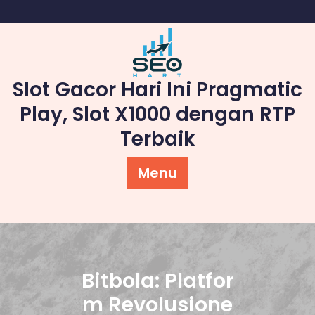
Skip
to
content
Slot Gacor Hari Ini Pragmatic
Play, Slot X1000 dengan RTP
Terbaik
Menu
Bitbola: Platfor
m Revolusione