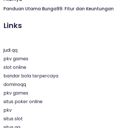
Panduan Utama Bunga99: Fitur dan Keuntungan
Links
judi qq
pkv games
slot online
bandar bola terpercaya
dominoqq
pkv games
situs poker online
pkv
situs slot
situs qq