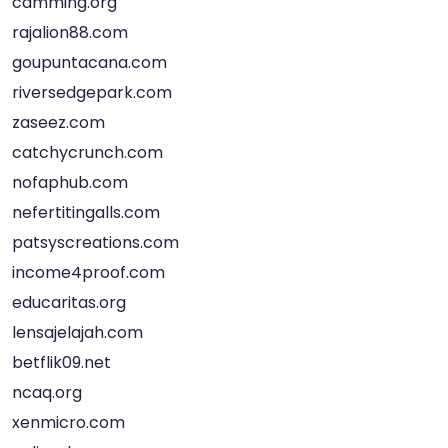
camming.org
rajalion88.com
goupuntacana.com
riversedgepark.com
zaseez.com
catchycrunch.com
nofaphub.com
nefertitingalls.com
patsyscreations.com
income4proof.com
educaritas.org
lensajelajah.com
betflik09.net
ncaq.org
xenmicro.com