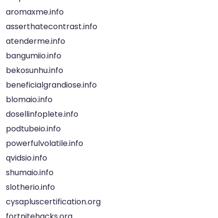
aromaxme.info
asserthatecontrast.info
atenderme.info
bangumiio.info
bekosunhu.info
beneficialgrandiose.info
blomaio.info
dosellinfoplete.info
podtubeio.info
powerfulvolatile.info
qvidsio.info
shumaio.info
slotherio.info
cysapluscertification.org
fortnitehacks.org