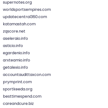
supernotes.org
worldsportsempires.com
updatecentral360.com
katamastah.com
zqscore.net
aseleraio.info
asticio.info
egardenio.info
arxteamio.info
getalexio.info
accountaudittaxcon.com
prymprint.com
sportkeeda.org
besttimespend.com
careandcure.biz