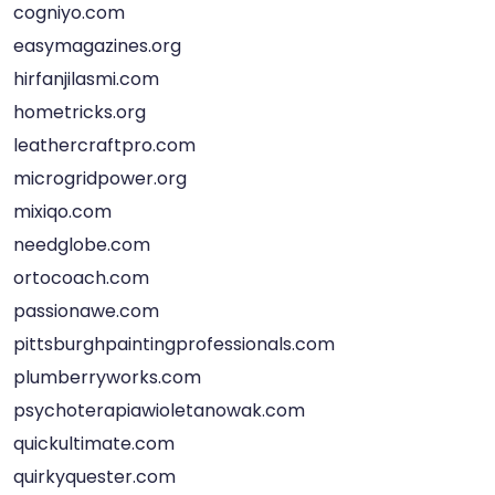
cogniyo.com
easymagazines.org
hirfanjilasmi.com
hometricks.org
leathercraftpro.com
microgridpower.org
mixiqo.com
needglobe.com
ortocoach.com
passionawe.com
pittsburghpaintingprofessionals.com
plumberryworks.com
psychoterapiawioletanowak.com
quickultimate.com
quirkyquester.com