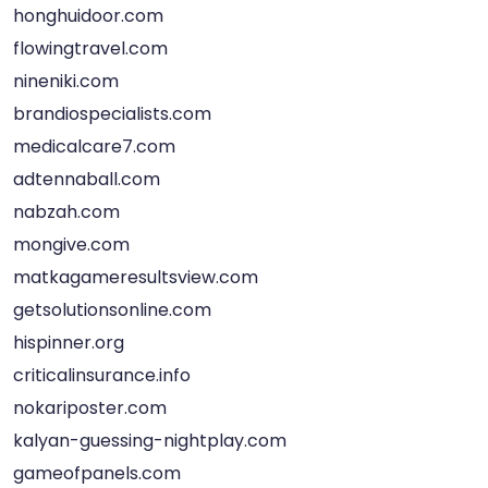
honghuidoor.com
flowingtravel.com
nineniki.com
brandiospecialists.com
medicalcare7.com
adtennaball.com
nabzah.com
mongive.com
matkagameresultsview.com
getsolutionsonline.com
hispinner.org
criticalinsurance.info
nokariposter.com
kalyan-guessing-nightplay.com
gameofpanels.com