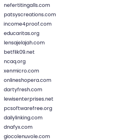
nefertitingalls.com
patsyscreations.com
income4proof.com
educaritas.org
lensajelajah.com
betflik09.net
ncaq.org
xenmicro.com
onlineshopera.com
dartyfresh.com
lewisenterprises.net
pcsoftwarefree.org
dailylinking.com
dnafyx.com
giocolenuvole.com