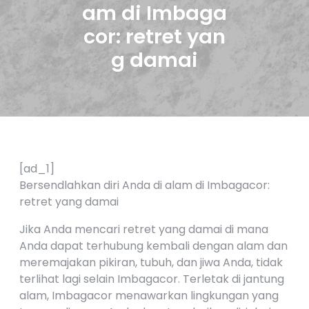
am di Imbaga
cor: retret yan
g damai
[ad_1]
Bersendlahkan diri Anda di alam di Imbagacor:
retret yang damai
Jika Anda mencari retret yang damai di mana
Anda dapat terhubung kembali dengan alam dan
meremajakan pikiran, tubuh, dan jiwa Anda, tidak
terlihat lagi selain Imbagacor. Terletak di jantung
alam, Imbagacor menawarkan lingkungan yang