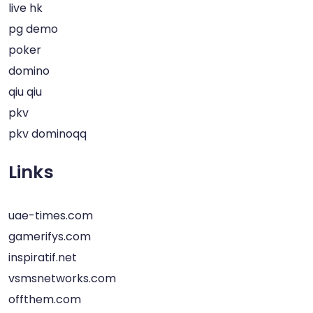
live hk
pg demo
poker
domino
qiu qiu
pkv
pkv dominoqq
Links
uae-times.com
gamerifys.com
inspiratif.net
vsmsnetworks.com
offthem.com