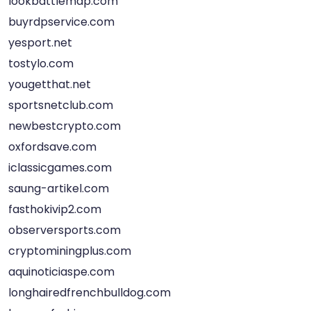
lookbattlemap.com
buyrdpservice.com
yesport.net
tostylo.com
yougetthat.net
sportsnetclub.com
newbestcrypto.com
oxfordsave.com
iclassicgames.com
saung-artikel.com
fasthokivip2.com
observersports.com
cryptominingplus.com
aquinoticiaspe.com
longhairedfrenchbulldog.com