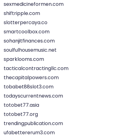
sexmedicineformen.com
shiftripple.com
slotterpercaya.co
smartcoolbox.com
sohanjitfinances.com
soulfulhousemusic.net
sparklooms.com
tacticalcontractingllc.com
thecapitalpowers.com
tobabet88slot3.com
todayscurrentnews.com
totobet77.asia
totobet77.org
trendingpublication.com
ufabettererum3.com