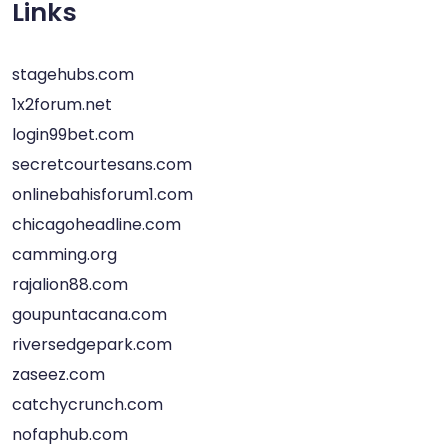
Links
stagehubs.com
1x2forum.net
login99bet.com
secretcourtesans.com
onlinebahisforum1.com
chicagoheadline.com
camming.org
rajalion88.com
goupuntacana.com
riversedgepark.com
zaseez.com
catchycrunch.com
nofaphub.com