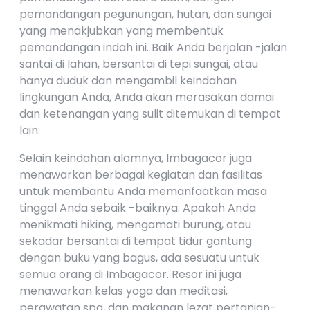
pemandangan pegunungan, hutan, dan sungai
yang menakjubkan yang membentuk
pemandangan indah ini. Baik Anda berjalan -jalan
santai di lahan, bersantai di tepi sungai, atau
hanya duduk dan mengambil keindahan
lingkungan Anda, Anda akan merasakan damai
dan ketenangan yang sulit ditemukan di tempat
lain.
Selain keindahan alamnya, Imbagacor juga
menawarkan berbagai kegiatan dan fasilitas
untuk membantu Anda memanfaatkan masa
tinggal Anda sebaik -baiknya. Apakah Anda
menikmati hiking, mengamati burung, atau
sekadar bersantai di tempat tidur gantung
dengan buku yang bagus, ada sesuatu untuk
semua orang di Imbagacor. Resor ini juga
menawarkan kelas yoga dan meditasi,
perawatan spa, dan makanan lezat pertanian-