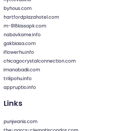
byhous.com
hartfordplazahotel.com
m-918kissapk.com
nabavkame.info
gakbiasa.com
iflowerhu.info
chicagocrystalconnection.com
imanabadii.com
trilipohu.info
appruptio.info
Links
punjwanis.com
the-parcs-clematiscondos.com