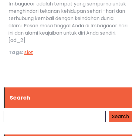
Imbagacor adalah tempat yang sempurna untuk
menghindari tekanan kehidupan sehari -hari dan
terhubung kembali dengan keindahan dunia
alami. Pesan masa tinggal Anda di Imbagacor hari
ini dan alami keajaiban untuk diri Anda sendiri.
[ad_2]
Tags:
slot
Search
Search