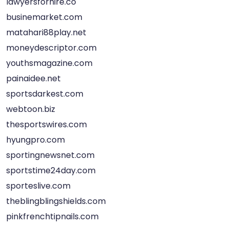
lawyersforhire.co
businemarket.com
matahari88play.net
moneydescriptor.com
youthsmagazine.com
painaidee.net
sportsdarkest.com
webtoon.biz
thesportswires.com
hyungpro.com
sportingnewsnet.com
sportstime24day.com
sporteslive.com
theblingblingshields.com
pinkfrenchtipnails.com