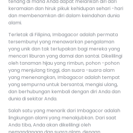
tenang di mana Anda dapat melarikan diri dari
keramaian dan hiruk pikuk kehidupan sehari -hari
dan membenamkan diri dalam keindahan dunia
alami.
Terletak di Filipina, Imbagacor adalah permata
tersembunyi yang menawarkan pengalaman
yang unik dan tak terlupakan bagi mereka yang
mencari liburan yang damai dan santai. Dikelilingi
oleh tanaman hijau yang rimbun, pohon -pohon
yang menjulang tinggi, dan suara -suara alam
yang menenangkan, Imbagacor adalah tempat
yang sempurna untuk bersantai, mengisi ulang,
dan berhubungan kembali dengan diri Anda dan
dunia di sekitar Anda.
Salah satu yang menarik dari Imbagacor adalah
lingkungan alami yang menakjubkan. Dari saat
Anda tiba, Anda akan dikelilingi oleh
pemandangan dan suara alam, dengan