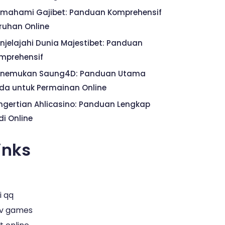
mahami Gajibet: Panduan Komprehensif
ruhan Online
njelajahi Dunia Majestibet: Panduan
mprehensif
nemukan Saung4D: Panduan Utama
da untuk Permainan Online
ngertian Ahlicasino: Panduan Lengkap
di Online
inks
i qq
v games