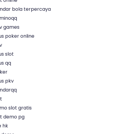
t online
ndar bola terpercaya
minoqq
v games
tus poker online
v
us slot
tus qq
ker
tus pkv
ndarqq
t
mo slot gratis
ot demo pg
e hk