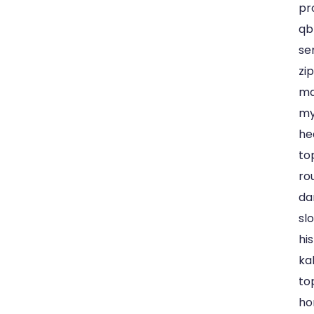
pr
qb
se
zi
ma
my
he
to
ro
da
sl
hi
ka
to
ho