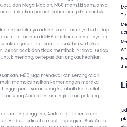
 Quest, dan Mega Moolah, M88 memiliki semuanya.
Me
da tidak akan pernah kehabisan pilihan untuk
Ta
Me
o online lainnya adalah komitmennya terhadap
Ko
 Semua permainan di M88 didukung oleh penyedia
Me
unakan generator nomor acak bersertifikat
An
-benar acak dan tidak memihak. Artinya, setiap
tuk menang, terlepas dari tingkat keahlian
Pe
Ju
gesankan, M88 juga menawarkan serangkaian
L
emain memaksimalkan kemenangan mereka.
s hingga penawaran uang kembali dan hadiah
katkan uang Anda dan meningkatkan peluang
jud
an ramah pengguna, Anda dapat menikmati
pk
h Anda sendiri atau saat bepergian. Baik Anda