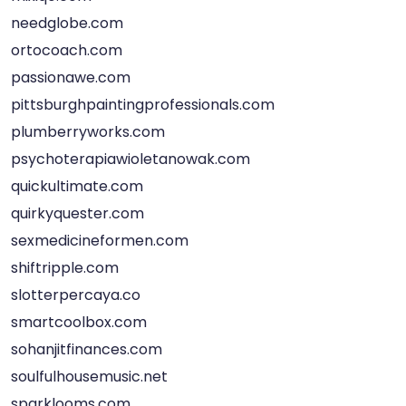
needglobe.com
ortocoach.com
passionawe.com
pittsburghpaintingprofessionals.com
plumberryworks.com
psychoterapiawioletanowak.com
quickultimate.com
quirkyquester.com
sexmedicineformen.com
shiftripple.com
slotterpercaya.co
smartcoolbox.com
sohanjitfinances.com
soulfulhousemusic.net
sparklooms.com