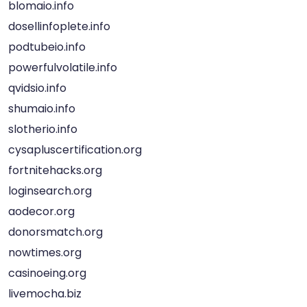
blomaio.info
dosellinfoplete.info
podtubeio.info
powerfulvolatile.info
qvidsio.info
shumaio.info
slotherio.info
cysapluscertification.org
fortnitehacks.org
loginsearch.org
aodecor.org
donorsmatch.org
nowtimes.org
casinoeing.org
livemocha.biz