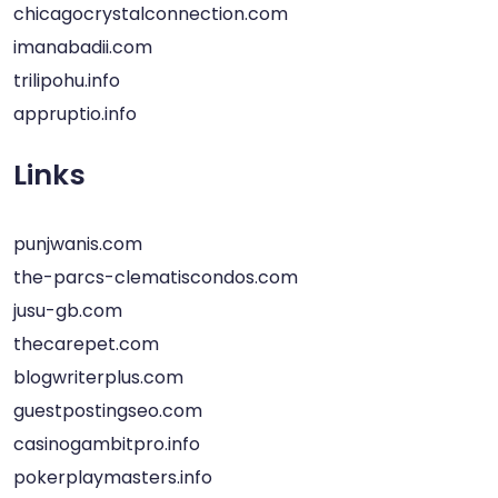
chicagocrystalconnection.com
imanabadii.com
trilipohu.info
appruptio.info
Links
punjwanis.com
the-parcs-clematiscondos.com
jusu-gb.com
thecarepet.com
blogwriterplus.com
guestpostingseo.com
casinogambitpro.info
pokerplaymasters.info