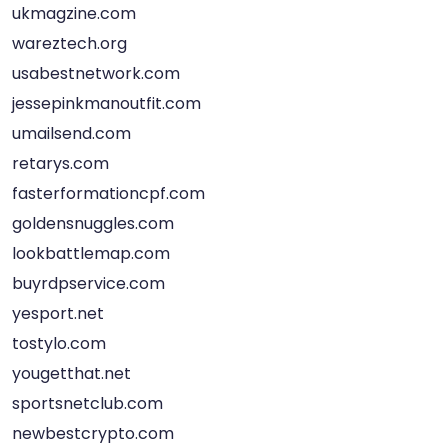
ukmagzine.com
wareztech.org
usabestnetwork.com
jessepinkmanoutfit.com
umailsend.com
retarys.com
fasterformationcpf.com
goldensnuggles.com
lookbattlemap.com
buyrdpservice.com
yesport.net
tostylo.com
yougetthat.net
sportsnetclub.com
newbestcrypto.com