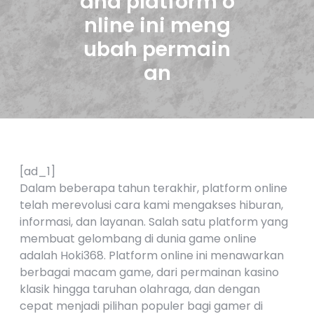
ana platform o
nline ini meng
ubah permain
an
[ad_1]
Dalam beberapa tahun terakhir, platform online
telah merevolusi cara kami mengakses hiburan,
informasi, dan layanan. Salah satu platform yang
membuat gelombang di dunia game online
adalah Hoki368. Platform online ini menawarkan
berbagai macam game, dari permainan kasino
klasik hingga taruhan olahraga, dan dengan
cepat menjadi pilihan populer bagi gamer di