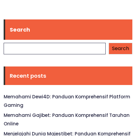
Search
Search
Recent posts
Memahami Dewi4D: Panduan Komprehensif Platform
Gaming
Memahami Gajibet: Panduan Komprehensif Taruhan
Online
Menjelajahi Dunia Majestibet: Panduan Komprehensif