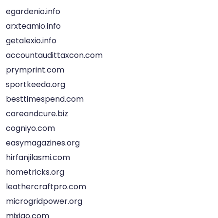
egardenio.info
arxteamio.info
getalexio.info
accountaudittaxcon.com
prymprint.com
sportkeeda.org
besttimespend.com
careandcure.biz
cogniyo.com
easymagazines.org
hirfanjilasmi.com
hometricks.org
leathercraftpro.com
microgridpower.org
mixiqo.com