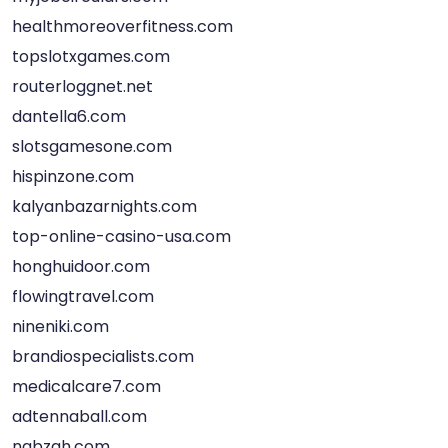
healthmoreoverfitness.com
topslotxgames.com
routerloggnet.net
dantella6.com
slotsgamesone.com
hispinzone.com
kalyanbazarnights.com
top-online-casino-usa.com
honghuidoor.com
flowingtravel.com
nineniki.com
brandiospecialists.com
medicalcare7.com
adtennaball.com
nabzah.com