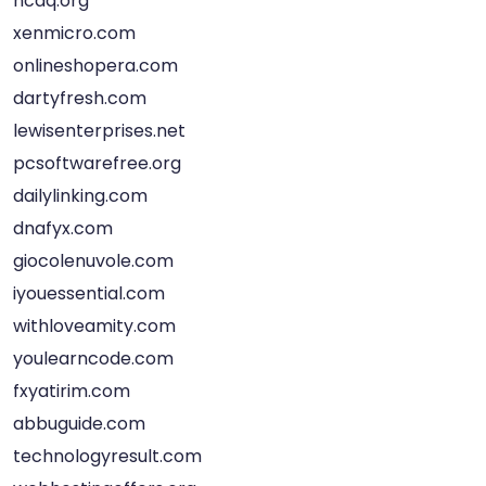
ncaq.org
xenmicro.com
onlineshopera.com
dartyfresh.com
lewisenterprises.net
pcsoftwarefree.org
dailylinking.com
dnafyx.com
giocolenuvole.com
iyouessential.com
withloveamity.com
youlearncode.com
fxyatirim.com
abbuguide.com
technologyresult.com