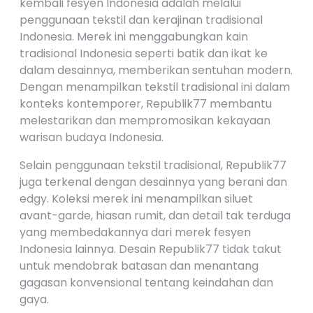
kembali fesyen Indonesia adalah melalui
penggunaan tekstil dan kerajinan tradisional
Indonesia. Merek ini menggabungkan kain
tradisional Indonesia seperti batik dan ikat ke
dalam desainnya, memberikan sentuhan modern.
Dengan menampilkan tekstil tradisional ini dalam
konteks kontemporer, Republik77 membantu
melestarikan dan mempromosikan kekayaan
warisan budaya Indonesia.
Selain penggunaan tekstil tradisional, Republik77
juga terkenal dengan desainnya yang berani dan
edgy. Koleksi merek ini menampilkan siluet
avant-garde, hiasan rumit, dan detail tak terduga
yang membedakannya dari merek fesyen
Indonesia lainnya. Desain Republik77 tidak takut
untuk mendobrak batasan dan menantang
gagasan konvensional tentang keindahan dan
gaya.