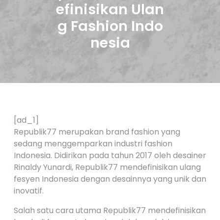
efinisikan Ulan
g Fashion Indo
nesia
[ad_1]
Republik77 merupakan brand fashion yang
sedang menggemparkan industri fashion
Indonesia. Didirikan pada tahun 2017 oleh desainer
Rinaldy Yunardi, Republik77 mendefinisikan ulang
fesyen Indonesia dengan desainnya yang unik dan
inovatif.
Salah satu cara utama Republik77 mendefinisikan