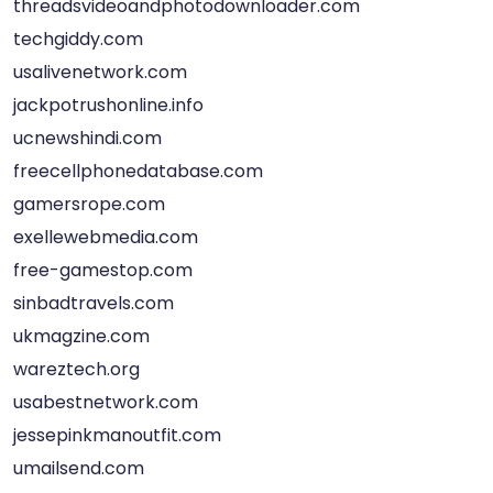
threadsvideoandphotodownloader.com
techgiddy.com
usalivenetwork.com
jackpotrushonline.info
ucnewshindi.com
freecellphonedatabase.com
gamersrope.com
exellewebmedia.com
free-gamestop.com
sinbadtravels.com
ukmagzine.com
wareztech.org
usabestnetwork.com
jessepinkmanoutfit.com
umailsend.com