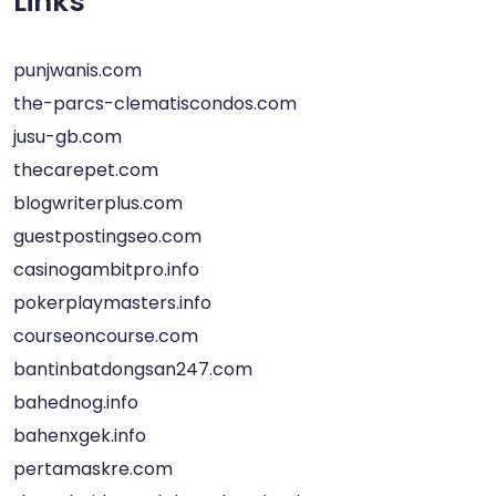
Links
punjwanis.com
the-parcs-clematiscondos.com
jusu-gb.com
thecarepet.com
blogwriterplus.com
guestpostingseo.com
casinogambitpro.info
pokerplaymasters.info
courseoncourse.com
bantinbatdongsan247.com
bahednog.info
bahenxgek.info
pertamaskre.com