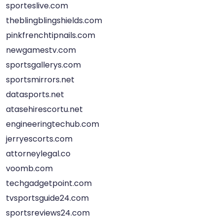
sporteslive.com
theblingblingshields.com
pinkfrenchtipnails.com
newgamestv.com
sportsgallerys.com
sportsmirrors.net
datasports.net
atasehirescortu.net
engineeringtechub.com
jerryescorts.com
attorneylegal.co
voomb.com
techgadgetpoint.com
tvsportsguide24.com
sportsreviews24.com