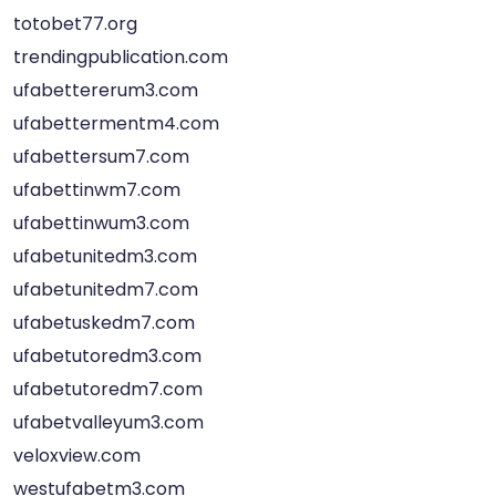
totobet77.org
trendingpublication.com
ufabettererum3.com
ufabettermentm4.com
ufabettersum7.com
ufabettinwm7.com
ufabettinwum3.com
ufabetunitedm3.com
ufabetunitedm7.com
ufabetuskedm7.com
ufabetutoredm3.com
ufabetutoredm7.com
ufabetvalleyum3.com
veloxview.com
westufabetm3.com