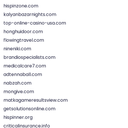
hispinzone.com
kalyanbazarnights.com
top-online-casino-usa.com
honghuidoor.com
flowingtravel.com
nineniki.com
brandiospecialists.com
medicalcare7.com
adtennaball.com
nabzah.com
mongive.com
matkagameresultsview.com
getsolutionsonline.com
hispinner.org
criticalinsurance.info