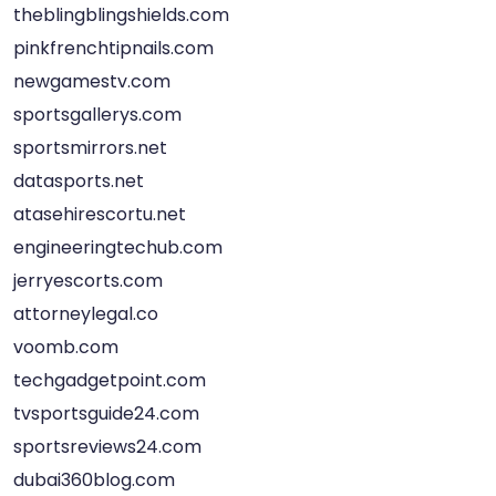
theblingblingshields.com
pinkfrenchtipnails.com
newgamestv.com
sportsgallerys.com
sportsmirrors.net
datasports.net
atasehirescortu.net
engineeringtechub.com
jerryescorts.com
attorneylegal.co
voomb.com
techgadgetpoint.com
tvsportsguide24.com
sportsreviews24.com
dubai360blog.com