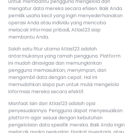
untuk membantu pengguna mengelola dan
mengatur data mereka secara efisien. Baik Anda
pemilik usaha kecil yang ingin menyederhanakan
operasi Anda atau individu yang mencoba
melacak informasi pribadi, Atlas123 siap
membantu Anda.
Salah satu fitur utama Atlas123 adalah
antarmukanya yang ramah pengguna. Platform
ini mudah dinavigasi dan memungkinkan
pengguna memasukkan, menyimpan, dan
mengambil data dengan cepat. Hal ini
memudahkan siapa pun untuk mulai mengelola
informasi mereka secara efektif.
Manfaat lain dari Atlas123 adalah opsi
penyesuaiannya. Pengguna dapat menyesuaikan
platform agar sesuai dengan kebutuhan
pengelolaan data spesifik mereka. Baik Anda ingin
melacak angka penjualan, tingkat inventaris, atau