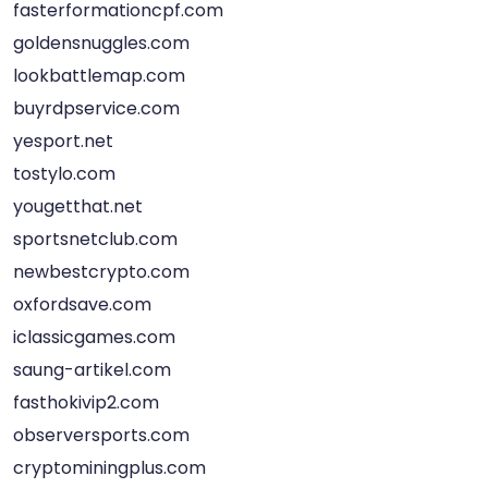
fasterformationcpf.com
goldensnuggles.com
lookbattlemap.com
buyrdpservice.com
yesport.net
tostylo.com
yougetthat.net
sportsnetclub.com
newbestcrypto.com
oxfordsave.com
iclassicgames.com
saung-artikel.com
fasthokivip2.com
observersports.com
cryptominingplus.com