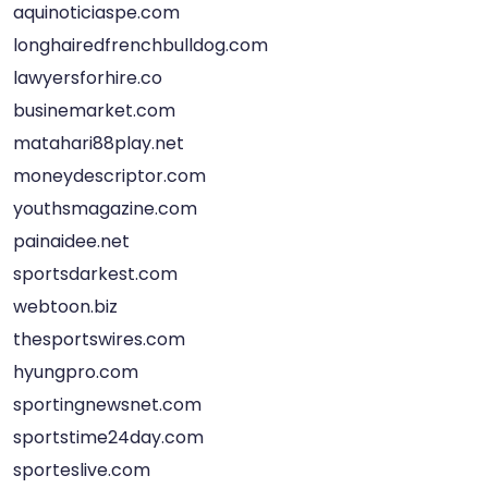
aquinoticiaspe.com
longhairedfrenchbulldog.com
lawyersforhire.co
businemarket.com
matahari88play.net
moneydescriptor.com
youthsmagazine.com
painaidee.net
sportsdarkest.com
webtoon.biz
thesportswires.com
hyungpro.com
sportingnewsnet.com
sportstime24day.com
sporteslive.com