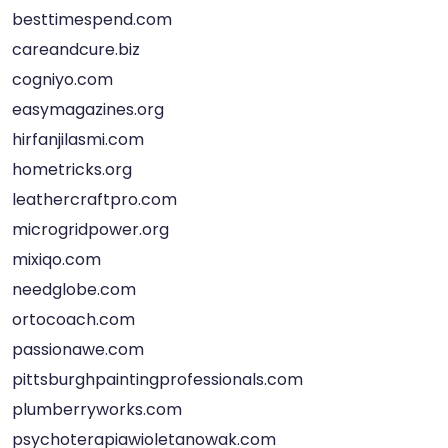
besttimespend.com
careandcure.biz
cogniyo.com
easymagazines.org
hirfanjilasmi.com
hometricks.org
leathercraftpro.com
microgridpower.org
mixiqo.com
needglobe.com
ortocoach.com
passionawe.com
pittsburghpaintingprofessionals.com
plumberryworks.com
psychoterapiawioletanowak.com