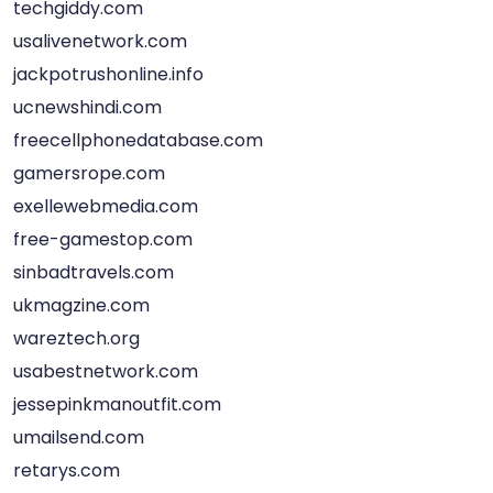
techgiddy.com
usalivenetwork.com
jackpotrushonline.info
ucnewshindi.com
freecellphonedatabase.com
gamersrope.com
exellewebmedia.com
free-gamestop.com
sinbadtravels.com
ukmagzine.com
wareztech.org
usabestnetwork.com
jessepinkmanoutfit.com
umailsend.com
retarys.com