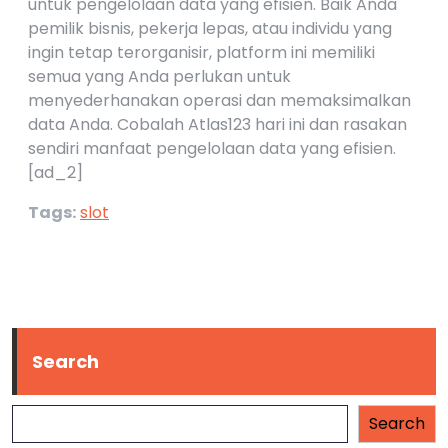
untuk pengelolaan data yang efisien. Baik Anda
pemilik bisnis, pekerja lepas, atau individu yang
ingin tetap terorganisir, platform ini memiliki
semua yang Anda perlukan untuk
menyederhanakan operasi dan memaksimalkan
data Anda. Cobalah Atlas123 hari ini dan rasakan
sendiri manfaat pengelolaan data yang efisien.
[ad_2]
Tags:
slot
Search
Search