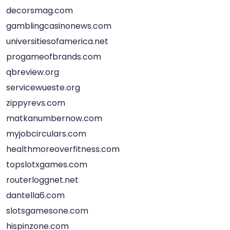
decorsmag.com
gamblingcasinonews.com
universitiesofamerica.net
progameofbrands.com
qbreview.org
servicewueste.org
zippyrevs.com
matkanumbernow.com
myjobcirculars.com
healthmoreoverfitness.com
topslotxgames.com
routerloggnet.net
dantella6.com
slotsgamesone.com
hispinzone.com