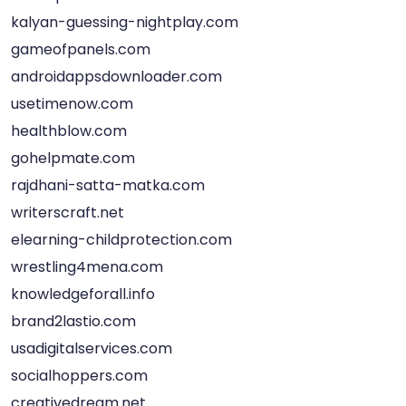
kalyan-guessing-nightplay.com
gameofpanels.com
androidappsdownloader.com
usetimenow.com
healthblow.com
gohelpmate.com
rajdhani-satta-matka.com
writerscraft.net
elearning-childprotection.com
wrestling4mena.com
knowledgeforall.info
brand2lastio.com
usadigitalservices.com
socialhoppers.com
creativedream.net