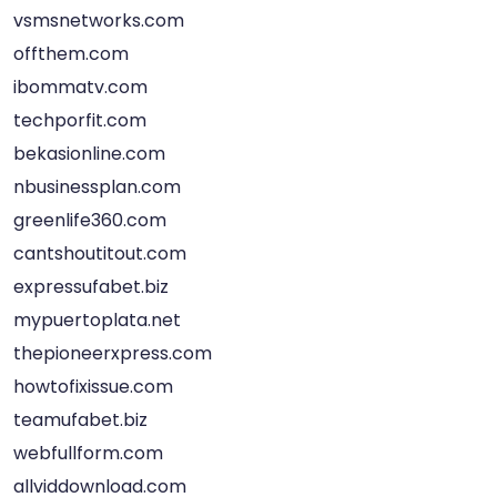
vsmsnetworks.com
offthem.com
ibommatv.com
techporfit.com
bekasionline.com
nbusinessplan.com
greenlife360.com
cantshoutitout.com
expressufabet.biz
mypuertoplata.net
thepioneerxpress.com
howtofixissue.com
teamufabet.biz
webfullform.com
allviddownload.com