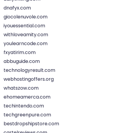
dnafyx.com
giocolenuvole.com
iyouessential.com
withloveamity.com
youlearncode.com
fxyatirim.com
abbuguide.com
technologyresult.com
webhostingoffers.org
whatszow.com
ehomeamerca.com
techintendo.com
techgreenpure.com
bestdropshipstore.com
cartelreviews.com